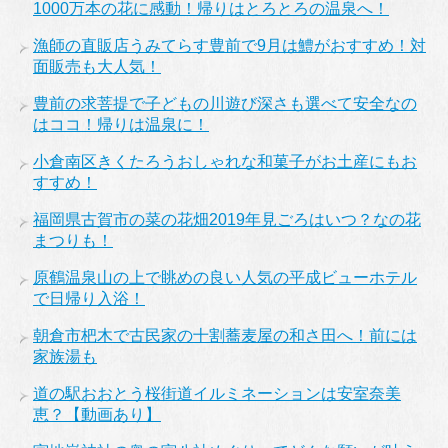
1000万本の花に感動！帰りはとろとろの温泉へ！
漁師の直販店うみてらす豊前で9月は鱧がおすすめ！対
面販売も大人気！
豊前の求菩提で子どもの川遊び深さも選べて安全なの
はココ！帰りは温泉に！
小倉南区きくたろうおしゃれな和菓子がお土産にもお
すすめ！
福岡県古賀市の菜の花畑2019年見ごろはいつ？なの花
まつりも！
原鶴温泉山の上で眺めの良い人気の平成ビューホテル
で日帰り入浴！
朝倉市杷木で古民家の十割蕎麦屋の和さ田へ！前には
家族湯も
道の駅おおとう桜街道イルミネーションは安室奈美
恵？【動画あり】