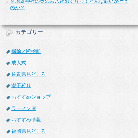
宮地嶽神社の奥の宮八社めぐりってどんな願いが叶う
のか？
カテゴリー
掃除／断捨離
成人式
佐賀県見どころ
潮干狩り
おすすめショップ
ラーメン屋
おすすめ情報
福岡県見どころ