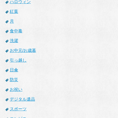
ハロウィン
紅葉
月
食中毒
洗濯
お中元/お歳暮
引っ越し
日傘
防災
お祝い
デジタル遺品
スポーツ