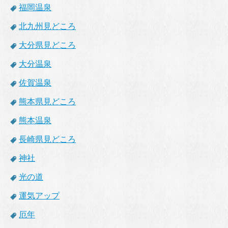
福岡温泉
北九州見どころ
大分県見どころ
大分温泉
佐賀温泉
熊本県見どころ
熊本温泉
長崎県見どころ
神社
光の道
運気アップ
厄年