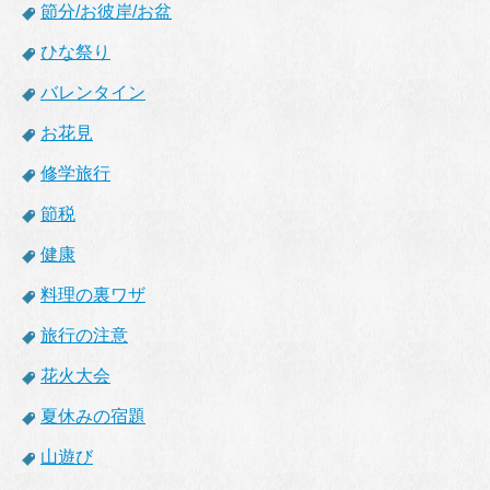
節分/お彼岸/お盆
ひな祭り
バレンタイン
お花見
修学旅行
節税
健康
料理の裏ワザ
旅行の注意
花火大会
夏休みの宿題
山遊び