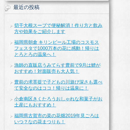
最近の投稿
切干大根スープで便秘解消！作り方と飲み
方や効果をご紹介します
福岡県朝倉 キリンビール工場のコスモス
フェスタで1000万本の花に感動！帰りは
とろとろの温泉へ！
漁師の直販店うみてらす豊前で9月は鱧が
おすすめ！対面販売も大人気！
豊前の求菩提で子どもの川遊び深さも選べ
て安全なのはココ！帰りは温泉に！
小倉南区きくたろうおしゃれな和菓子がお
土産にもおすすめ！
福岡県古賀市の菜の花畑2019年見ごろは
いつ？なの花まつりも！