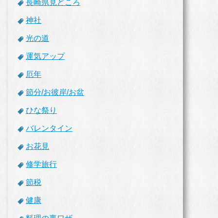
長崎県見どころ
神社
光の道
運気アップ
厄年
節分/お彼岸/お盆
ひな祭り
バレンタイン
お花見
修学旅行
節税
健康