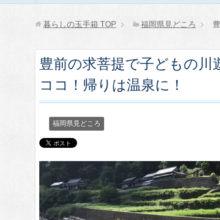
暮らしの玉手箱
TOP
福岡県見どころ
豊前の求菩提で子どもの川
ココ！帰りは温泉に！
福岡県見どころ