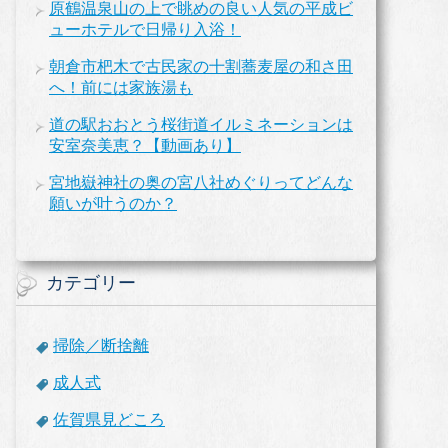
原鶴温泉山の上で眺めの良い人気の平成ビ
ューホテルで日帰り入浴！
朝倉市杷木で古民家の十割蕎麦屋の和さ田
へ！前には家族湯も
道の駅おおとう桜街道イルミネーションは
安室奈美恵？【動画あり】
宮地嶽神社の奥の宮八社めぐりってどんな
願いが叶うのか？
カテゴリー
掃除／断捨離
成人式
佐賀県見どころ