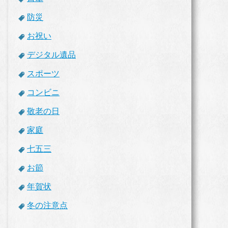
防災
お祝い
デジタル遺品
スポーツ
コンビニ
敬老の日
家庭
七五三
お節
年賀状
冬の注意点