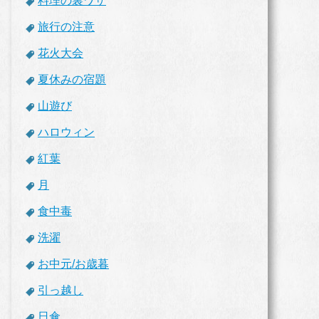
料理の裏ワザ
旅行の注意
花火大会
夏休みの宿題
山遊び
ハロウィン
紅葉
月
食中毒
洗濯
お中元/お歳暮
引っ越し
日傘