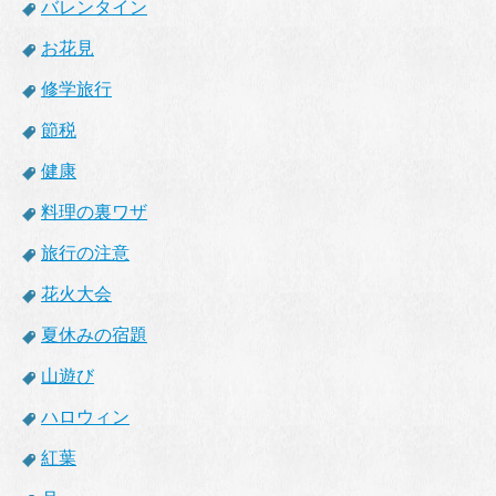
バレンタイン
お花見
修学旅行
節税
健康
料理の裏ワザ
旅行の注意
花火大会
夏休みの宿題
山遊び
ハロウィン
紅葉