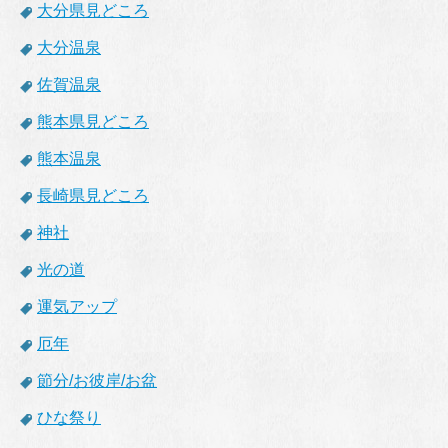
大分県見どころ
大分温泉
佐賀温泉
熊本県見どころ
熊本温泉
長崎県見どころ
神社
光の道
運気アップ
厄年
節分/お彼岸/お盆
ひな祭り