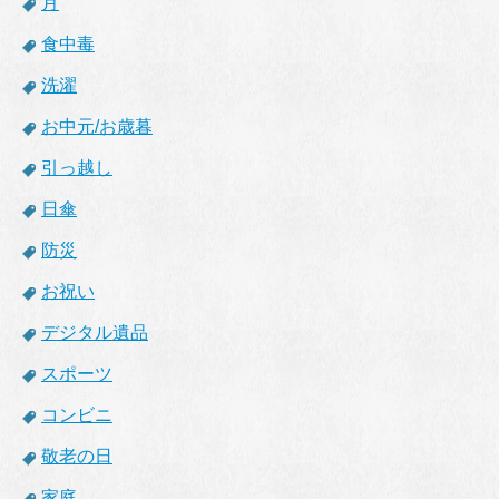
月
食中毒
洗濯
お中元/お歳暮
引っ越し
日傘
防災
お祝い
デジタル遺品
スポーツ
コンビニ
敬老の日
家庭