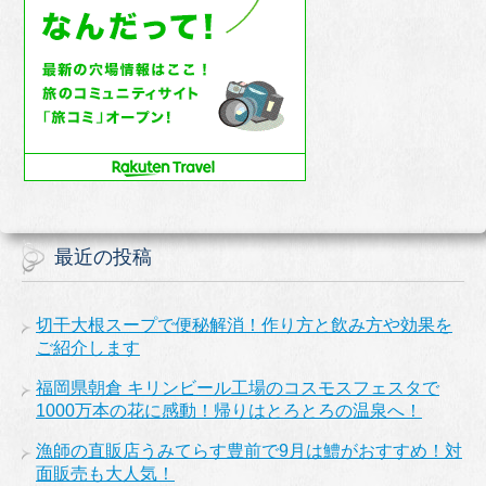
最近の投稿
切干大根スープで便秘解消！作り方と飲み方や効果を
ご紹介します
福岡県朝倉 キリンビール工場のコスモスフェスタで
1000万本の花に感動！帰りはとろとろの温泉へ！
漁師の直販店うみてらす豊前で9月は鱧がおすすめ！対
面販売も大人気！