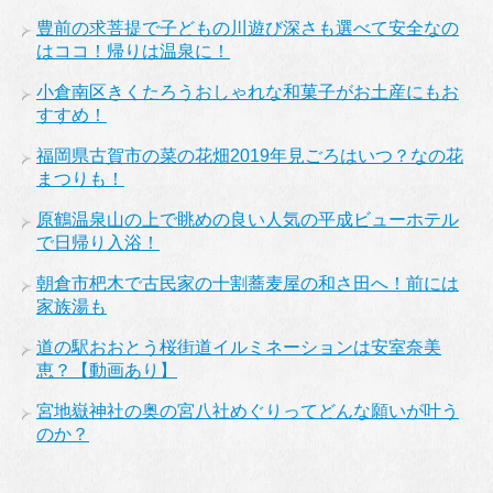
豊前の求菩提で子どもの川遊び深さも選べて安全なの
はココ！帰りは温泉に！
小倉南区きくたろうおしゃれな和菓子がお土産にもお
すすめ！
福岡県古賀市の菜の花畑2019年見ごろはいつ？なの花
まつりも！
原鶴温泉山の上で眺めの良い人気の平成ビューホテル
で日帰り入浴！
朝倉市杷木で古民家の十割蕎麦屋の和さ田へ！前には
家族湯も
道の駅おおとう桜街道イルミネーションは安室奈美
恵？【動画あり】
宮地嶽神社の奥の宮八社めぐりってどんな願いが叶う
のか？