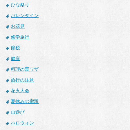
ひな祭り
バレンタイン
お花見
修学旅行
節税
健康
料理の裏ワザ
旅行の注意
花火大会
夏休みの宿題
山遊び
ハロウィン