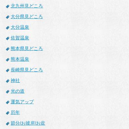
北九州見どころ
大分県見どころ
大分温泉
佐賀温泉
熊本県見どころ
熊本温泉
長崎県見どころ
神社
光の道
運気アップ
厄年
節分/お彼岸/お盆