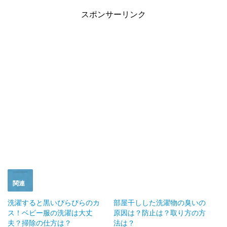
ッ
c
ク
e
し
b
スポンサーリンク
て
o
T
o
w
k
i
で
t
共
t
有
e
す
r
る
で
に
共
は
有
ク
(
リ
新
ッ
し
ク
い
し
ウ
て
ィ
く
ン
だ
ド
さ
ウ
い
で
(
開
新
き
し
ま
い
す
ウ
)
ィ
ン
ド
関連
ウ
で
開
洗濯すると黒いぴらぴらのカ
部屋干しした洗濯物の臭いの
き
ス！ベビー服の洗濯は大丈
原因は？防止は？取り方の方
ま
す
夫？掃除の仕方は？
法は？
)