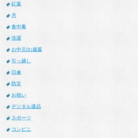
紅葉
月
食中毒
洗濯
お中元/お歳暮
引っ越し
日傘
防災
お祝い
デジタル遺品
スポーツ
コンビニ