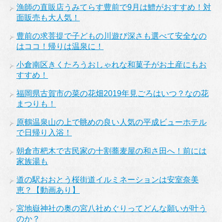
漁師の直販店うみてらす豊前で9月は鱧がおすすめ！対
面販売も大人気！
豊前の求菩提で子どもの川遊び深さも選べて安全なの
はココ！帰りは温泉に！
小倉南区きくたろうおしゃれな和菓子がお土産にもお
すすめ！
福岡県古賀市の菜の花畑2019年見ごろはいつ？なの花
まつりも！
原鶴温泉山の上で眺めの良い人気の平成ビューホテル
で日帰り入浴！
朝倉市杷木で古民家の十割蕎麦屋の和さ田へ！前には
家族湯も
道の駅おおとう桜街道イルミネーションは安室奈美
恵？【動画あり】
宮地嶽神社の奥の宮八社めぐりってどんな願いが叶う
のか？