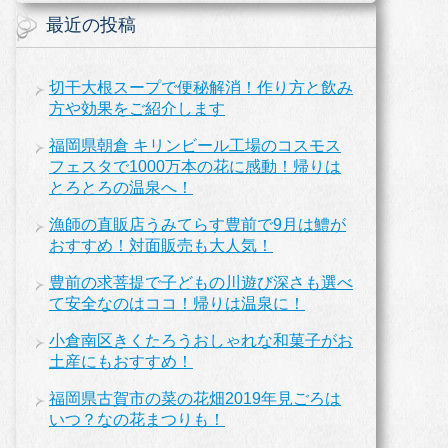
最近の投稿
切干大根スープで便秘解消！作り方と飲み
方や効果をご紹介します
福岡県朝倉 キリンビール工場のコスモス
フェスタで1000万本の花に感動！帰りは
とろとろの温泉へ！
漁師の直販店うみてらす豊前で9月は鱧が
おすすめ！対面販売も大人気！
豊前の求菩提で子どもの川遊び深さも選べ
て安全なのはココ！帰りは温泉に！
小倉南区きくたろうおしゃれな和菓子がお
土産にもおすすめ！
福岡県古賀市の菜の花畑2019年見ごろは
いつ？なの花まつりも！