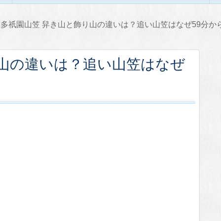
博多祇園山笠 舁き山と飾り山の違いは？追い山笠はなぜ59分か
り山の違いは？追い山笠はなぜ