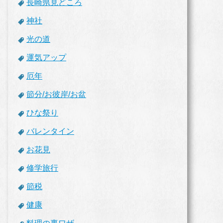
長崎県見どころ
神社
光の道
運気アップ
厄年
節分/お彼岸/お盆
ひな祭り
バレンタイン
お花見
修学旅行
節税
健康