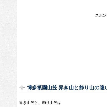
スポン
博多祇園山笠 舁き山と飾り山の違
舁き山笠と、飾り山笠は