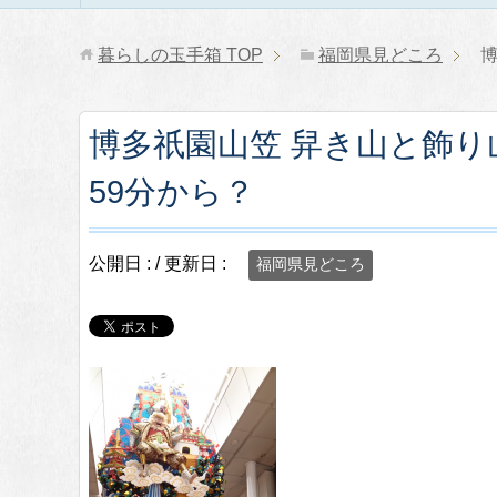
暮らしの玉手箱
TOP
福岡県見どころ
博多祇園山笠 舁き山と飾
59分から？
公開日 :
/ 更新日 :
福岡県見どころ