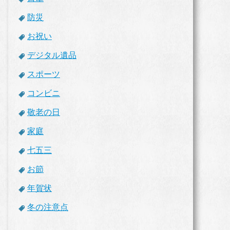
防災
お祝い
デジタル遺品
スポーツ
コンビニ
敬老の日
家庭
七五三
お節
年賀状
冬の注意点