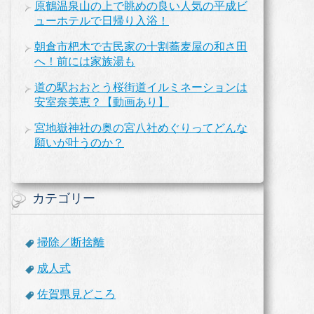
原鶴温泉山の上で眺めの良い人気の平成ビ
ューホテルで日帰り入浴！
朝倉市杷木で古民家の十割蕎麦屋の和さ田
へ！前には家族湯も
道の駅おおとう桜街道イルミネーションは
安室奈美恵？【動画あり】
宮地嶽神社の奥の宮八社めぐりってどんな
願いが叶うのか？
カテゴリー
掃除／断捨離
成人式
佐賀県見どころ