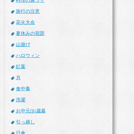
料理の裏ワザ
旅行の注意
花火大会
夏休みの宿題
山遊び
ハロウィン
紅葉
月
食中毒
洗濯
お中元/お歳暮
引っ越し
日傘