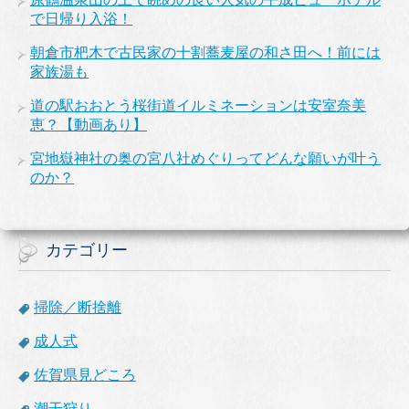
で日帰り入浴！
朝倉市杷木で古民家の十割蕎麦屋の和さ田へ！前には
家族湯も
道の駅おおとう桜街道イルミネーションは安室奈美
恵？【動画あり】
宮地嶽神社の奥の宮八社めぐりってどんな願いが叶う
のか？
カテゴリー
掃除／断捨離
成人式
佐賀県見どころ
潮干狩り