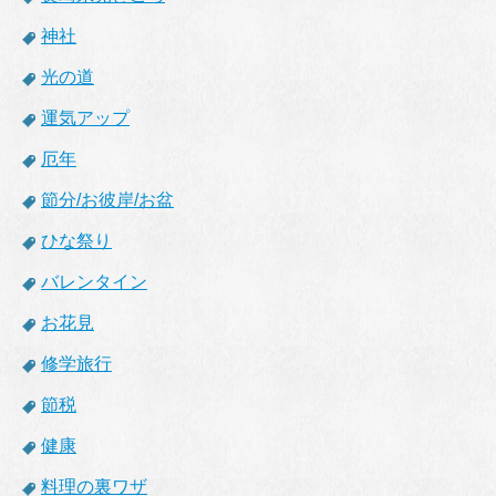
神社
光の道
運気アップ
厄年
節分/お彼岸/お盆
ひな祭り
バレンタイン
お花見
修学旅行
節税
健康
料理の裏ワザ