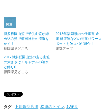
ウ
い
で
(
開
新
き
し
ま
い
す
ウ
)
ィ
ン
ド
関連
ウ
で
開
博多祇園山笠で子供山笠が締
2018年福岡県内の仕事運 金
き
め込み姿で櫛田神社の清道を
運 健康運などの開運パワース
ま
す
かく！
ポットをDrコパが紹介！
)
福岡県見どころ
運気アップ
2017博多祇園山笠の走る山笠
の大きさは！キャナルの噴水
と飾り山
福岡県見どころ
タグ :
上川端商店街
,
幸運のトイレ
,
お守り