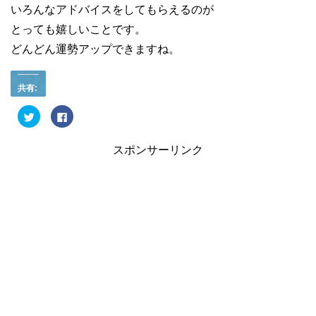
いろんなアドバイスをしてもらえるのが
とっても嬉しいことです。
どんどん運勢アップできますね。
共有:
ク
F
リ
a
ッ
c
ク
e
し
b
スポンサーリンク
て
o
T
o
w
k
i
で
t
共
t
有
e
す
r
る
で
に
共
は
有
ク
(
リ
新
ッ
し
ク
い
し
ウ
て
ィ
く
ン
だ
ド
さ