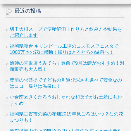
最近の投稿
切干大根スープで便秘解消！作り方と飲み方や効果を
ご紹介します
福岡県朝倉 キリンビール工場のコスモスフェスタで
1000万本の花に感動！帰りはとろとろの温泉へ！
漁師の直販店うみてらす豊前で9月は鱧がおすすめ！対
面販売も大人気！
豊前の求菩提で子どもの川遊び深さも選べて安全なの
はココ！帰りは温泉に！
小倉南区きくたろうおしゃれな和菓子がお土産にもお
すすめ！
福岡県古賀市の菜の花畑2019年見ごろはいつ？なの花
まつりも！
原鶴温泉山の上で眺めの良い人気の平成ビューホテル