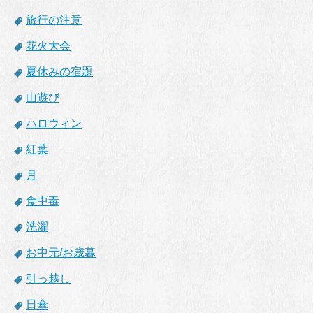
旅行の注意
花火大会
夏休みの宿題
山遊び
ハロウィン
紅葉
月
食中毒
洗濯
お中元/お歳暮
引っ越し
日傘