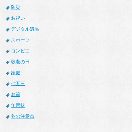
防災
お祝い
デジタル遺品
スポーツ
コンビニ
敬老の日
家庭
七五三
お節
年賀状
冬の注意点