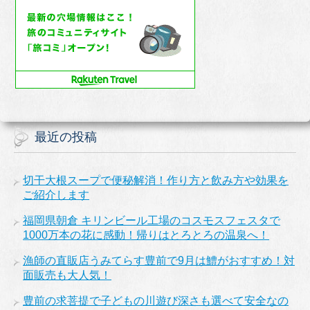
最近の投稿
切干大根スープで便秘解消！作り方と飲み方や効果を
ご紹介します
福岡県朝倉 キリンビール工場のコスモスフェスタで
1000万本の花に感動！帰りはとろとろの温泉へ！
漁師の直販店うみてらす豊前で9月は鱧がおすすめ！対
面販売も大人気！
豊前の求菩提で子どもの川遊び深さも選べて安全なの