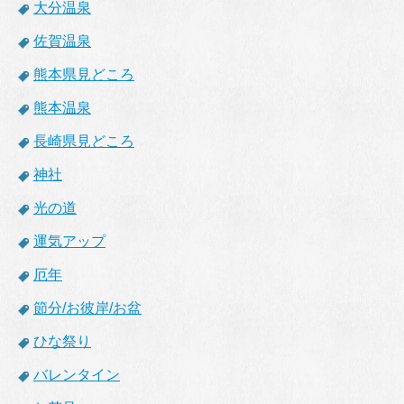
大分温泉
佐賀温泉
熊本県見どころ
熊本温泉
長崎県見どころ
神社
光の道
運気アップ
厄年
節分/お彼岸/お盆
ひな祭り
バレンタイン