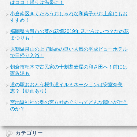
はココ！帰りは温泉に！
小倉南区きくたろうおしゃれな和菓子がお土産にもお
すすめ！
福岡県古賀市の菜の花畑2019年見ごろはいつ？なの花
まつりも！
原鶴温泉山の上で眺めの良い人気の平成ビューホテル
で日帰り入浴！
朝倉市杷木で古民家の十割蕎麦屋の和さ田へ！前には
家族湯も
道の駅おおとう桜街道イルミネーションは安室奈美
恵？【動画あり】
宮地嶽神社の奥の宮八社めぐりってどんな願いが叶う
のか？
カテゴリー