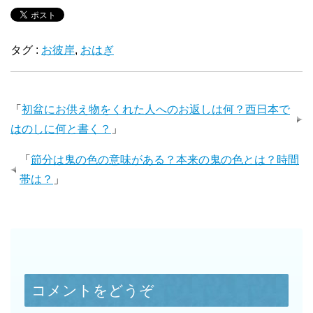
タグ :
お彼岸
,
おはぎ
「
初盆にお供え物をくれた人へのお返しは何？西日本で
はのしに何と書く？
」
「
節分は鬼の色の意味がある？本来の鬼の色とは？時間
帯は？
」
コメントをどうぞ