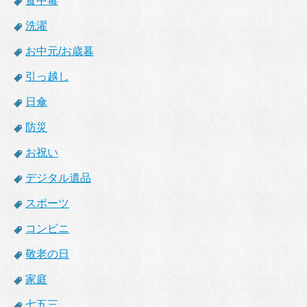
食中毒
洗濯
お中元/お歳暮
引っ越し
日傘
防災
お祝い
デジタル遺品
スポーツ
コンビニ
敬老の日
家庭
七五三