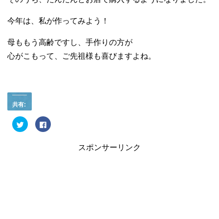
今年は、私が作ってみよう！
母ももう高齢ですし、手作りの方が
心がこもって、ご先祖様も喜びますよね。
共有:
ク
F
リ
a
ッ
c
ク
e
し
b
スポンサーリンク
て
o
T
o
w
k
i
で
t
共
t
有
e
す
r
る
で
に
共
は
有
ク
(
リ