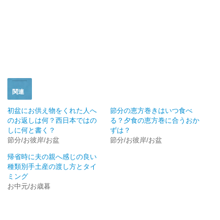
新
ッ
し
ク
い
し
ウ
て
ィ
く
ン
だ
ド
さ
ウ
い
で
(
開
新
き
し
ま
い
す
ウ
)
ィ
ン
ド
関連
ウ
で
開
初盆にお供え物をくれた人へ
節分の恵方巻きはいつ食べ
き
のお返しは何？西日本ではの
る？夕食の恵方巻に合うおか
ま
す
しに何と書く？
ずは？
)
節分/お彼岸/お盆
節分/お彼岸/お盆
帰省時に夫の親へ感じの良い
種類別手土産の渡し方とタイ
ミング
お中元/お歳暮