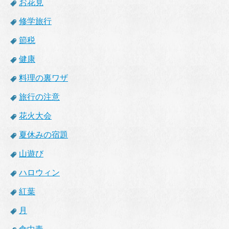
お花見
修学旅行
節税
健康
料理の裏ワザ
旅行の注意
花火大会
夏休みの宿題
山遊び
ハロウィン
紅葉
月