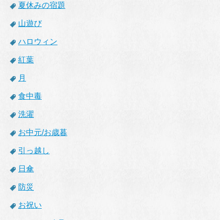
夏休みの宿題
山遊び
ハロウィン
紅葉
月
食中毒
洗濯
お中元/お歳暮
引っ越し
日傘
防災
お祝い