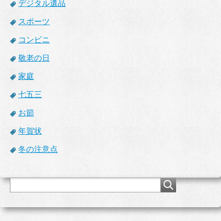
デジタル遺品
スポーツ
コンビニ
敬老の日
家庭
七五三
お節
年賀状
冬の注意点