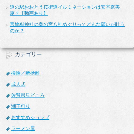
道の駅おおとう桜街道イルミネーションは安室奈美
恵？【動画あり】
宮地嶽神社の奥の宮八社めぐりってどんな願いが叶う
のか？
カテゴリー
掃除／断捨離
成人式
佐賀県見どころ
潮干狩り
おすすめショップ
ラーメン屋