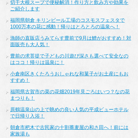
切干大根スープで便秘解消！作り方と飲み方や効果を
ご紹介します
福岡県朝倉 キリンビール工場のコスモスフェスタで
1000万本の花に感動！帰りはとろとろの温泉へ！
漁師の直販店うみてらす豊前で9月は鱧がおすすめ！対
面販売も大人気！
豊前の求菩提で子どもの川遊び深さも選べて安全なの
はココ！帰りは温泉に！
小倉南区きくたろうおしゃれな和菓子がお土産にもお
すすめ！
福岡県古賀市の菜の花畑2019年見ごろはいつ？なの花
まつりも！
原鶴温泉山の上で眺めの良い人気の平成ビューホテル
で日帰り入浴！
朝倉市杷木で古民家の十割蕎麦屋の和さ田へ！前には
家族湯も