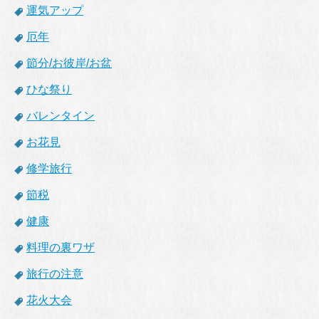
運気アップ
厄年
節分/お彼岸/お盆
ひな祭り
バレンタイン
お花見
修学旅行
節税
健康
料理の裏ワザ
旅行の注意
花火大会