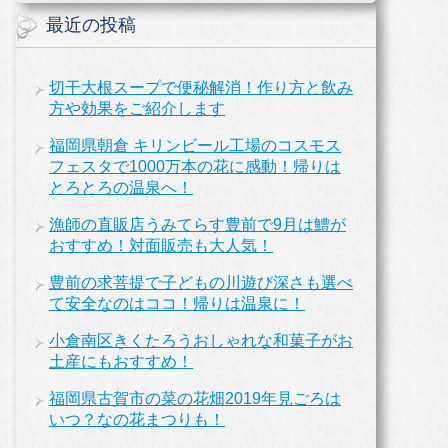
最近の投稿
切干大根スープで便秘解消！作り方と飲み
方や効果をご紹介します
福岡県朝倉 キリンビール工場のコスモス
フェスタで1000万本の花に感動！帰りは
とろとろの温泉へ！
漁師の直販店うみてらす豊前で9月は鱧が
おすすめ！対面販売も大人気！
豊前の求菩提で子どもの川遊び深さも選べ
て安全なのはココ！帰りは温泉に！
小倉南区きくたろうおしゃれな和菓子がお
土産にもおすすめ！
福岡県古賀市の菜の花畑2019年見ごろは
いつ？なの花まつりも！