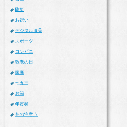
防災
お祝い
デジタル遺品
スポーツ
コンビニ
敬老の日
家庭
七五三
お節
年賀状
冬の注意点