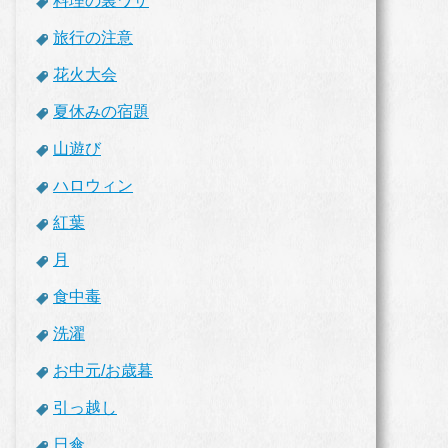
料理の裏ワザ
旅行の注意
花火大会
夏休みの宿題
山遊び
ハロウィン
紅葉
月
食中毒
洗濯
お中元/お歳暮
引っ越し
日傘