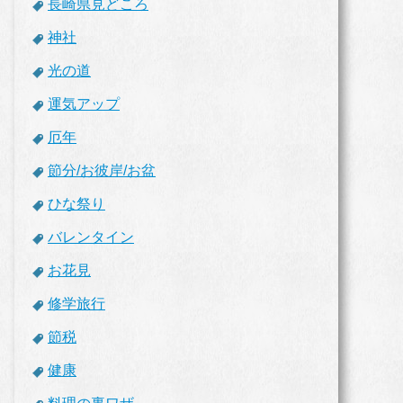
長崎県見どころ
神社
光の道
運気アップ
厄年
節分/お彼岸/お盆
ひな祭り
バレンタイン
お花見
修学旅行
節税
健康