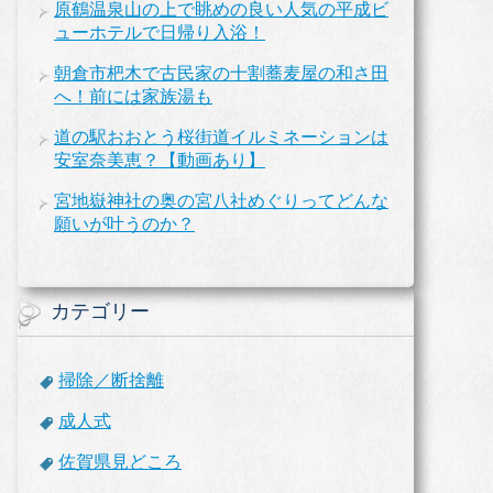
原鶴温泉山の上で眺めの良い人気の平成ビ
ューホテルで日帰り入浴！
朝倉市杷木で古民家の十割蕎麦屋の和さ田
へ！前には家族湯も
道の駅おおとう桜街道イルミネーションは
安室奈美恵？【動画あり】
宮地嶽神社の奥の宮八社めぐりってどんな
願いが叶うのか？
カテゴリー
掃除／断捨離
成人式
佐賀県見どころ