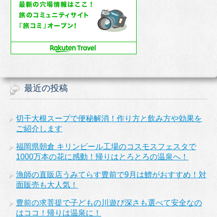
最近の投稿
切干大根スープで便秘解消！作り方と飲み方や効果を
ご紹介します
福岡県朝倉 キリンビール工場のコスモスフェスタで
1000万本の花に感動！帰りはとろとろの温泉へ！
漁師の直販店うみてらす豊前で9月は鱧がおすすめ！対
面販売も大人気！
豊前の求菩提で子どもの川遊び深さも選べて安全なの
はココ！帰りは温泉に！