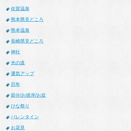
佐賀温泉
熊本県見どころ
熊本温泉
長崎県見どころ
神社
光の道
運気アップ
厄年
節分/お彼岸/お盆
ひな祭り
バレンタイン
お花見