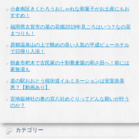
小倉南区きくたろうおしゃれな和菓子がお土産にもお
すすめ！
福岡県古賀市の菜の花畑2019年見ごろはいつ？なの花
まつりも！
原鶴温泉山の上で眺めの良い人気の平成ビューホテル
で日帰り入浴！
朝倉市杷木で古民家の十割蕎麦屋の和さ田へ！前には
家族湯も
道の駅おおとう桜街道イルミネーションは安室奈美
恵？【動画あり】
宮地嶽神社の奥の宮八社めぐりってどんな願いが叶う
のか？
カテゴリー