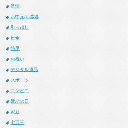
洗濯
お中元/お歳暮
引っ越し
日傘
防災
お祝い
デジタル遺品
スポーツ
コンビニ
敬老の日
家庭
七五三