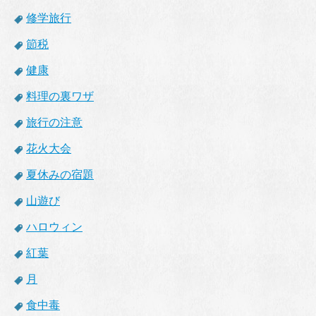
修学旅行
節税
健康
料理の裏ワザ
旅行の注意
花火大会
夏休みの宿題
山遊び
ハロウィン
紅葉
月
食中毒