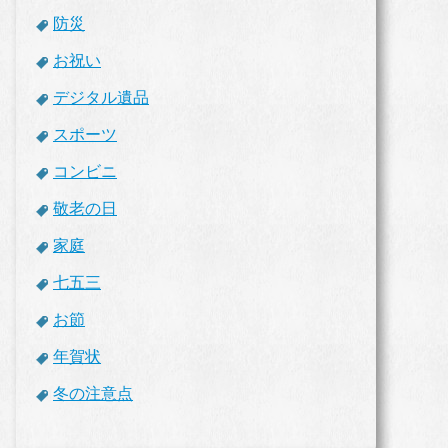
防災
お祝い
デジタル遺品
スポーツ
コンビニ
敬老の日
家庭
七五三
お節
年賀状
冬の注意点