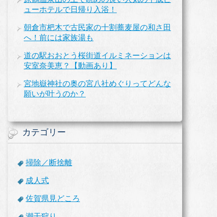
ューホテルで日帰り入浴！
朝倉市杷木で古民家の十割蕎麦屋の和さ田
へ！前には家族湯も
道の駅おおとう桜街道イルミネーションは
安室奈美恵？【動画あり】
宮地嶽神社の奥の宮八社めぐりってどんな
願いが叶うのか？
カテゴリー
掃除／断捨離
成人式
佐賀県見どころ
潮干狩り