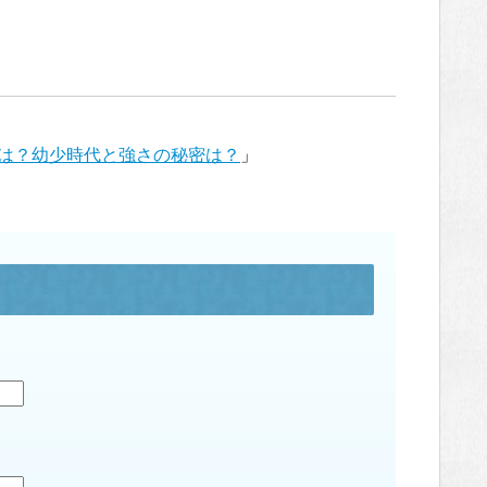
は？幼少時代と強さの秘密は？
」