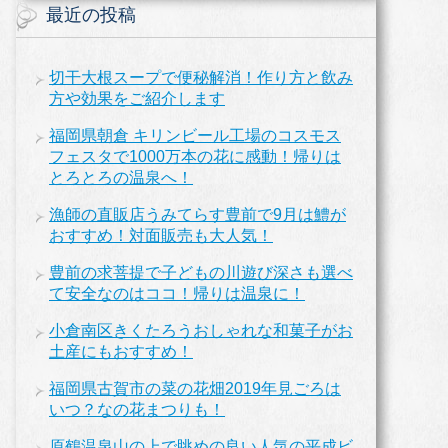
最近の投稿
切干大根スープで便秘解消！作り方と飲み
方や効果をご紹介します
福岡県朝倉 キリンビール工場のコスモス
フェスタで1000万本の花に感動！帰りは
とろとろの温泉へ！
漁師の直販店うみてらす豊前で9月は鱧が
おすすめ！対面販売も大人気！
豊前の求菩提で子どもの川遊び深さも選べ
て安全なのはココ！帰りは温泉に！
小倉南区きくたろうおしゃれな和菓子がお
土産にもおすすめ！
福岡県古賀市の菜の花畑2019年見ごろは
いつ？なの花まつりも！
原鶴温泉山の上で眺めの良い人気の平成ビ