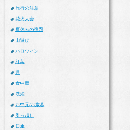
旅行の注意
花火大会
夏休みの宿題
山遊び
ハロウィン
紅葉
月
食中毒
洗濯
お中元/お歳暮
引っ越し
日傘