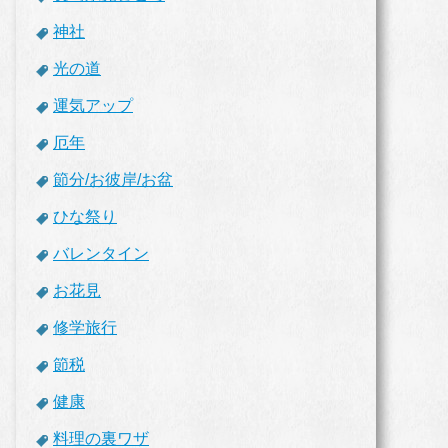
神社
光の道
運気アップ
厄年
節分/お彼岸/お盆
ひな祭り
バレンタイン
お花見
修学旅行
節税
健康
料理の裏ワザ