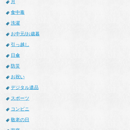
月
食中毒
洗濯
お中元/お歳暮
引っ越し
日傘
防災
お祝い
デジタル遺品
スポーツ
コンビニ
敬老の日