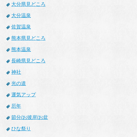
大分県見どころ
大分温泉
佐賀温泉
熊本県見どころ
熊本温泉
長崎県見どころ
神社
光の道
運気アップ
厄年
節分/お彼岸/お盆
ひな祭り