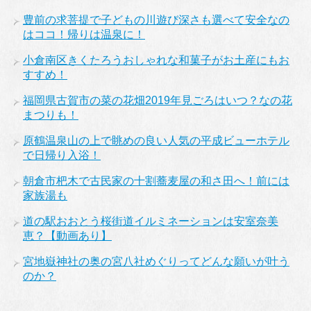
豊前の求菩提で子どもの川遊び深さも選べて安全なの
はココ！帰りは温泉に！
小倉南区きくたろうおしゃれな和菓子がお土産にもお
すすめ！
福岡県古賀市の菜の花畑2019年見ごろはいつ？なの花
まつりも！
原鶴温泉山の上で眺めの良い人気の平成ビューホテル
で日帰り入浴！
朝倉市杷木で古民家の十割蕎麦屋の和さ田へ！前には
家族湯も
道の駅おおとう桜街道イルミネーションは安室奈美
恵？【動画あり】
宮地嶽神社の奥の宮八社めぐりってどんな願いが叶う
のか？