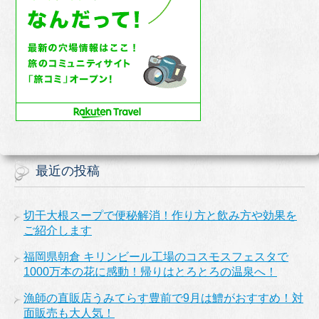
最近の投稿
切干大根スープで便秘解消！作り方と飲み方や効果を
ご紹介します
福岡県朝倉 キリンビール工場のコスモスフェスタで
1000万本の花に感動！帰りはとろとろの温泉へ！
漁師の直販店うみてらす豊前で9月は鱧がおすすめ！対
面販売も大人気！