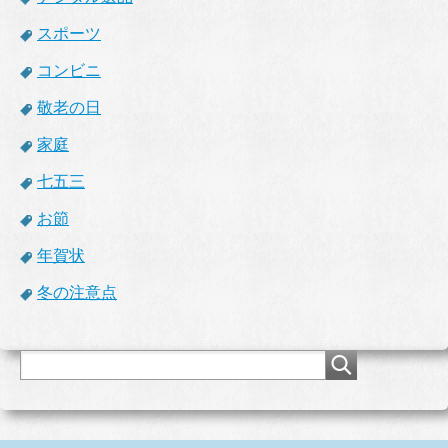
スポーツ
コンビニ
敬老の日
家庭
七五三
お節
年賀状
冬の注意点