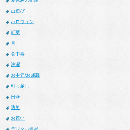
夏休みの宿題
山遊び
ハロウィン
紅葉
月
食中毒
洗濯
お中元/お歳暮
引っ越し
日傘
防災
お祝い
デジタル遺品