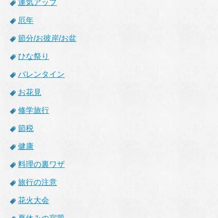
運気アップ
厄年
節分/お彼岸/お盆
ひな祭り
バレンタイン
お花見
修学旅行
節税
健康
料理の裏ワザ
旅行の注意
花火大会