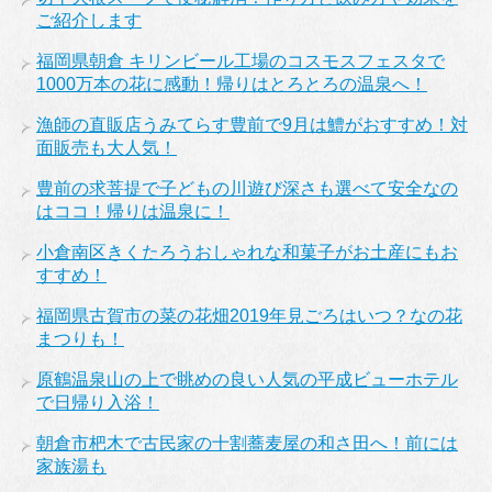
ご紹介します
福岡県朝倉 キリンビール工場のコスモスフェスタで
1000万本の花に感動！帰りはとろとろの温泉へ！
漁師の直販店うみてらす豊前で9月は鱧がおすすめ！対
面販売も大人気！
豊前の求菩提で子どもの川遊び深さも選べて安全なの
はココ！帰りは温泉に！
小倉南区きくたろうおしゃれな和菓子がお土産にもお
すすめ！
福岡県古賀市の菜の花畑2019年見ごろはいつ？なの花
まつりも！
原鶴温泉山の上で眺めの良い人気の平成ビューホテル
で日帰り入浴！
朝倉市杷木で古民家の十割蕎麦屋の和さ田へ！前には
家族湯も