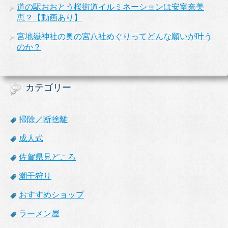
道の駅おおとう桜街道イルミネーションは安室奈美
恵？【動画あり】
宮地嶽神社の奥の宮八社めぐりってどんな願いが叶う
のか？
カテゴリー
掃除／断捨離
成人式
佐賀県見どころ
潮干狩り
おすすめショップ
ラーメン屋