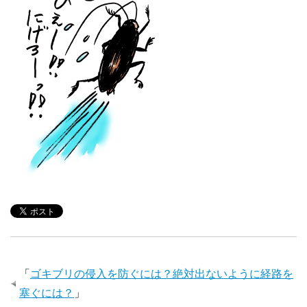
「
ゴキブリの侵入を防ぐには？絶対出ないように経路を
塞ぐには？
」