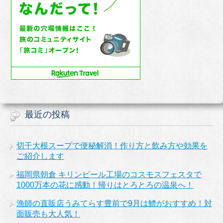
最近の投稿
切干大根スープで便秘解消！作り方と飲み方や効果を
ご紹介します
福岡県朝倉 キリンビール工場のコスモスフェスタで
1000万本の花に感動！帰りはとろとろの温泉へ！
漁師の直販店うみてらす豊前で9月は鱧がおすすめ！対
面販売も大人気！