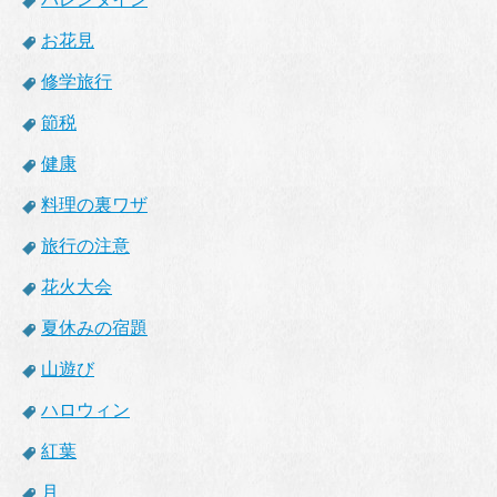
お花見
修学旅行
節税
健康
料理の裏ワザ
旅行の注意
花火大会
夏休みの宿題
山遊び
ハロウィン
紅葉
月