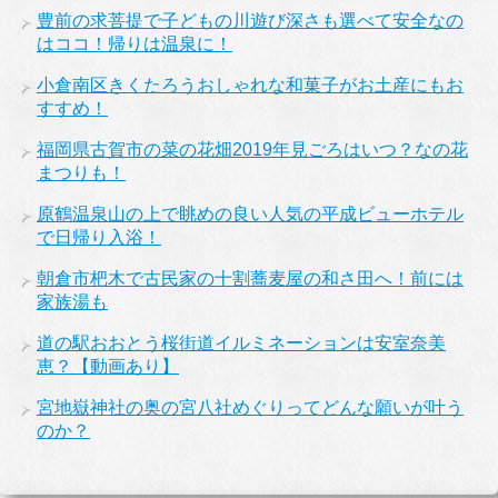
豊前の求菩提で子どもの川遊び深さも選べて安全なの
はココ！帰りは温泉に！
小倉南区きくたろうおしゃれな和菓子がお土産にもお
すすめ！
福岡県古賀市の菜の花畑2019年見ごろはいつ？なの花
まつりも！
原鶴温泉山の上で眺めの良い人気の平成ビューホテル
で日帰り入浴！
朝倉市杷木で古民家の十割蕎麦屋の和さ田へ！前には
家族湯も
道の駅おおとう桜街道イルミネーションは安室奈美
恵？【動画あり】
宮地嶽神社の奥の宮八社めぐりってどんな願いが叶う
のか？