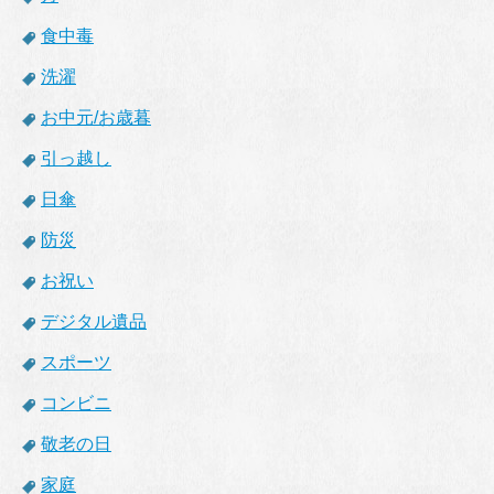
食中毒
洗濯
お中元/お歳暮
引っ越し
日傘
防災
お祝い
デジタル遺品
スポーツ
コンビニ
敬老の日
家庭