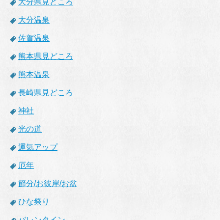
大分県見どころ
大分温泉
佐賀温泉
熊本県見どころ
熊本温泉
長崎県見どころ
神社
光の道
運気アップ
厄年
節分/お彼岸/お盆
ひな祭り
バレンタイン