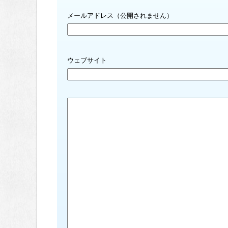
メールアドレス（公開されません）
ウェブサイト