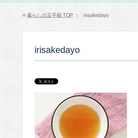
暮らしの玉手箱
TOP
irisakedayo
irisakedayo