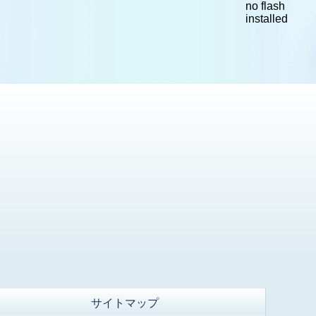
no flash
installed
サイトマップ