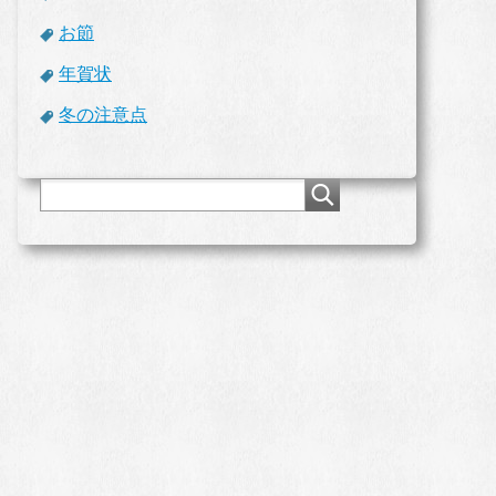
お節
年賀状
冬の注意点