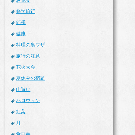
お花見
修学旅行
節税
健康
料理の裏ワザ
旅行の注意
花火大会
夏休みの宿題
山遊び
ハロウィン
紅葉
月
食中毒