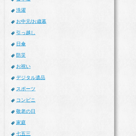
洗濯
お中元/お歳暮
引っ越し
日傘
防災
お祝い
デジタル遺品
スポーツ
コンビニ
敬老の日
家庭
七五三