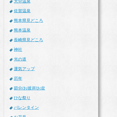
大分温泉
佐賀温泉
熊本県見どころ
熊本温泉
長崎県見どころ
神社
光の道
運気アップ
厄年
節分/お彼岸/お盆
ひな祭り
バレンタイン