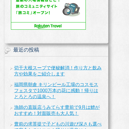
最近の投稿
切干大根スープで便秘解消！作り方と飲み
方や効果をご紹介します
福岡県朝倉 キリンビール工場のコスモス
フェスタで1000万本の花に感動！帰りは
とろとろの温泉へ！
漁師の直販店うみてらす豊前で9月は鱧が
おすすめ！対面販売も大人気！
豊前の求菩提で子どもの川遊び深さも選べ