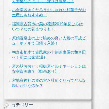
て安全なのはココ！帰りは温泉に！
小倉南区きくたろうおしゃれな和菓子がお
土産にもおすすめ！
福岡県古賀市の菜の花畑2019年見ごろは
いつ？なの花まつりも！
原鶴温泉山の上で眺めの良い人気の平成ビ
ューホテルで日帰り入浴！
朝倉市杷木で古民家の十割蕎麦屋の和さ田
へ！前には家族湯も
道の駅おおとう桜街道イルミネーションは
安室奈美恵？【動画あり】
宮地嶽神社の奥の宮八社めぐりってどんな
願いが叶うのか？
カテゴリー