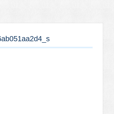
6ab051aa2d4_s