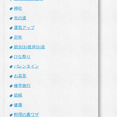
神社
光の道
運気アップ
厄年
節分/お彼岸/お盆
ひな祭り
バレンタイン
お花見
修学旅行
節税
健康
料理の裏ワザ