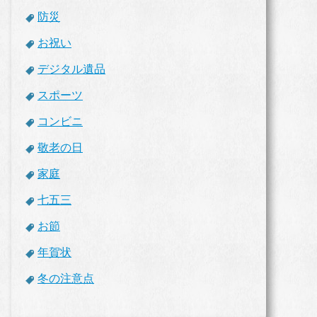
防災
お祝い
デジタル遺品
スポーツ
コンビニ
敬老の日
家庭
七五三
お節
年賀状
冬の注意点