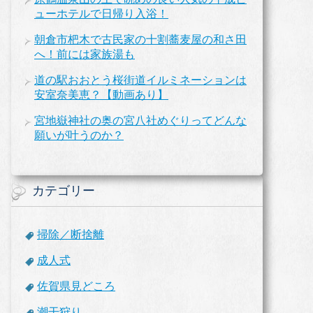
ューホテルで日帰り入浴！
朝倉市杷木で古民家の十割蕎麦屋の和さ田
へ！前には家族湯も
道の駅おおとう桜街道イルミネーションは
安室奈美恵？【動画あり】
宮地嶽神社の奥の宮八社めぐりってどんな
願いが叶うのか？
カテゴリー
掃除／断捨離
成人式
佐賀県見どころ
潮干狩り