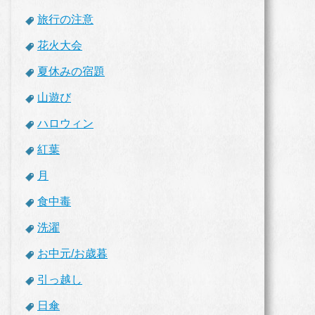
旅行の注意
花火大会
夏休みの宿題
山遊び
ハロウィン
紅葉
月
食中毒
洗濯
お中元/お歳暮
引っ越し
日傘