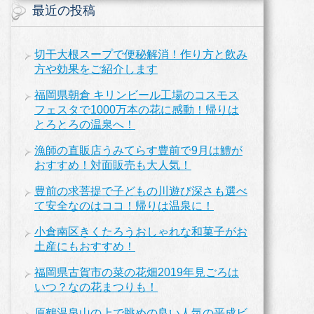
最近の投稿
切干大根スープで便秘解消！作り方と飲み
方や効果をご紹介します
福岡県朝倉 キリンビール工場のコスモス
フェスタで1000万本の花に感動！帰りは
とろとろの温泉へ！
漁師の直販店うみてらす豊前で9月は鱧が
おすすめ！対面販売も大人気！
豊前の求菩提で子どもの川遊び深さも選べ
て安全なのはココ！帰りは温泉に！
小倉南区きくたろうおしゃれな和菓子がお
土産にもおすすめ！
福岡県古賀市の菜の花畑2019年見ごろは
いつ？なの花まつりも！
原鶴温泉山の上で眺めの良い人気の平成ビ