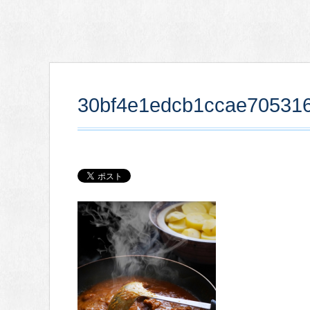
30bf4e1edcb1ccae70531