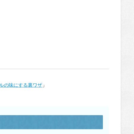
ルの味にする裏ワザ
」