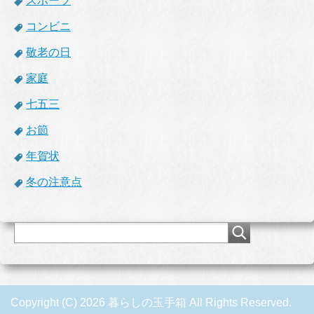
スポーツ
コンビニ
敬老の日
家庭
七五三
お節
年賀状
冬の注意点
Copyright (C) 2026 暮らしの玉手箱
All Rights Reserved.