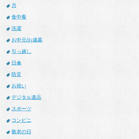
月
食中毒
洗濯
お中元/お歳暮
引っ越し
日傘
防災
お祝い
デジタル遺品
スポーツ
コンビニ
敬老の日