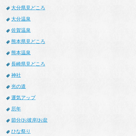
大分県見どころ
大分温泉
佐賀温泉
熊本県見どころ
熊本温泉
長崎県見どころ
神社
光の道
運気アップ
厄年
節分/お彼岸/お盆
ひな祭り