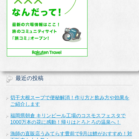
最近の投稿
切干大根スープで便秘解消！作り方と飲み方や効果を
ご紹介します
福岡県朝倉 キリンビール工場のコスモスフェスタで
1000万本の花に感動！帰りはとろとろの温泉へ！
漁師の直販店うみてらす豊前で9月は鱧がおすすめ！対