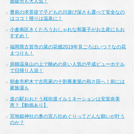
面販売も大人気！
豊前の求菩提で子どもの川遊び深さも選べて安全なの
はココ！帰りは温泉に！
小倉南区きくたろうおしゃれな和菓子がお土産にもお
すすめ！
福岡県古賀市の菜の花畑2019年見ごろはいつ？なの花
まつりも！
原鶴温泉山の上で眺めの良い人気の平成ビューホテル
で日帰り入浴！
朝倉市杷木で古民家の十割蕎麦屋の和さ田へ！前には
家族湯も
道の駅おおとう桜街道イルミネーションは安室奈美
恵？【動画あり】
宮地嶽神社の奥の宮八社めぐりってどんな願いが叶う
のか？