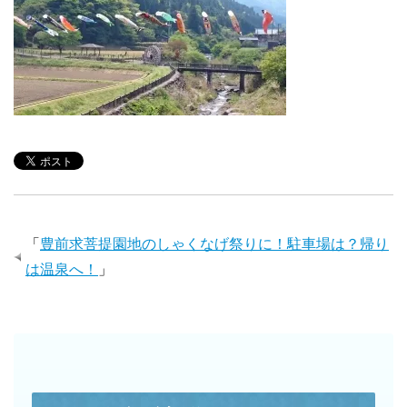
「
豊前求菩提園地のしゃくなげ祭りに！駐車場は？帰り
は温泉へ！
」