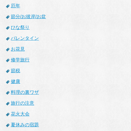
厄年
節分/お彼岸/お盆
ひな祭り
バレンタイン
お花見
修学旅行
節税
健康
料理の裏ワザ
旅行の注意
花火大会
夏休みの宿題