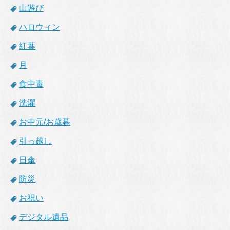
山遊び
ハロウィン
紅葉
月
食中毒
洗濯
お中元/お歳暮
引っ越し
日傘
防災
お祝い
デジタル遺品