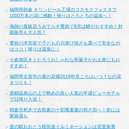
福岡県朝倉 キリンビール工場のコスモスフェスタで
1000万本の花に感動！帰りはとろとろの温泉へ！
漁師の直販店うみてらす豊前で9月は鱧がおすすめ！対
面販売も大人気！
豊前の求菩提で子どもの川遊び深さも選べて安全なの
はココ！帰りは温泉に！
小倉南区きくたろうおしゃれな和菓子がお土産にもお
すすめ！
福岡県古賀市の菜の花畑2019年見ごろはいつ？なの花
まつりも！
原鶴温泉山の上で眺めの良い人気の平成ビューホテル
で日帰り入浴！
朝倉市杷木で古民家の十割蕎麦屋の和さ田へ！前には
家族湯も
道の駅おおとう桜街道イルミネーションは安室奈美