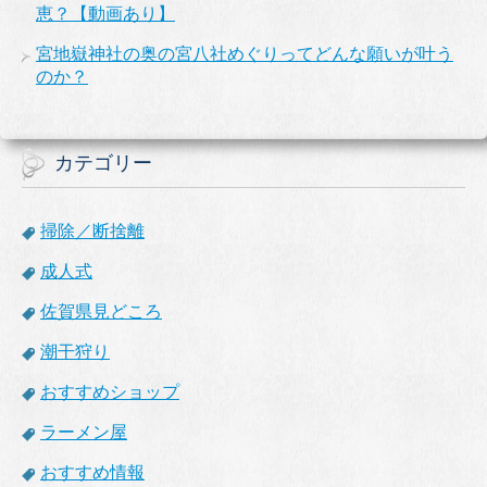
恵？【動画あり】
宮地嶽神社の奥の宮八社めぐりってどんな願いが叶う
のか？
カテゴリー
掃除／断捨離
成人式
佐賀県見どころ
潮干狩り
おすすめショップ
ラーメン屋
おすすめ情報