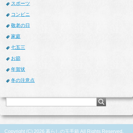
スポーツ
コンビニ
敬老の日
家庭
七五三
お節
年賀状
冬の注意点
Copyright (C) 2026 暮らしの玉手箱
All Rights Reserved.