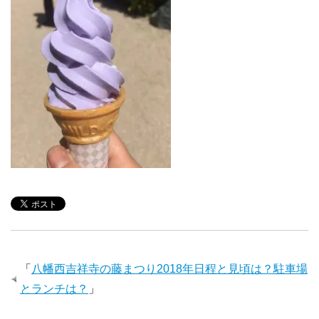
「
八幡西吉祥寺の藤まつり2018年日程と見頃は？駐車場
とランチは？
」