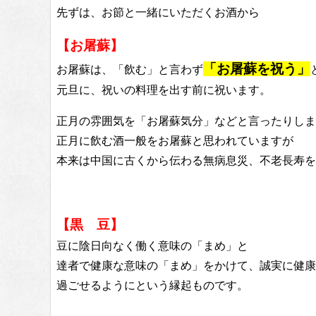
先ずは、お節と一緒にいただくお酒から
【お屠蘇】
「お屠蘇を祝う」
お屠蘇は、「飲む」と言わず
元旦に、祝いの料理を出す前に祝います。
正月の雰囲気を「お屠蘇気分」などと言ったりしま
正月に飲む酒一般をお屠蘇と思われていますが
本来は中国に古くから伝わる無病息災、不老長寿を
【黒 豆】
豆に陰日向なく働く意味の「まめ」と
達者で健康な意味の「まめ」をかけて、誠実に健康
過ごせるようにという縁起ものです。