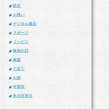
防災
お祝い
デジタル遺品
スポーツ
コンビニ
敬老の日
家庭
七五三
お節
年賀状
冬の注意点