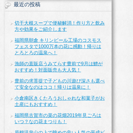
最近の投稿
切干大根スープで便秘解消！作り方と飲み
方や効果をご紹介します
福岡県朝倉 キリンビール工場のコスモス
フェスタで1000万本の花に感動！帰りは
とろとろの温泉へ！
漁師の直販店うみてらす豊前で9月は鱧が
おすすめ！対面販売も大人気！
豊前の求菩提で子どもの川遊び深さも選べ
て安全なのはココ！帰りは温泉に！
小倉南区きくたろうおしゃれな和菓子がお
土産にもおすすめ！
福岡県古賀市の菜の花畑2019年見ごろは
いつ？なの花まつりも！
原鶴温泉山の上で眺めの良い人気の平成ビ