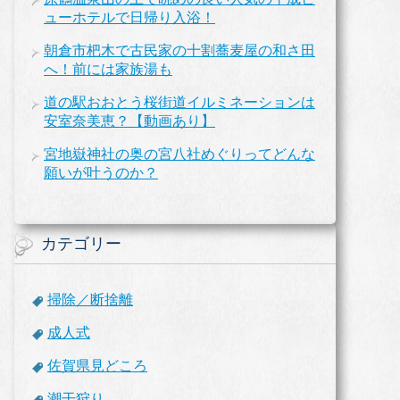
ューホテルで日帰り入浴！
朝倉市杷木で古民家の十割蕎麦屋の和さ田
へ！前には家族湯も
道の駅おおとう桜街道イルミネーションは
安室奈美恵？【動画あり】
宮地嶽神社の奥の宮八社めぐりってどんな
願いが叶うのか？
カテゴリー
掃除／断捨離
成人式
佐賀県見どころ
潮干狩り