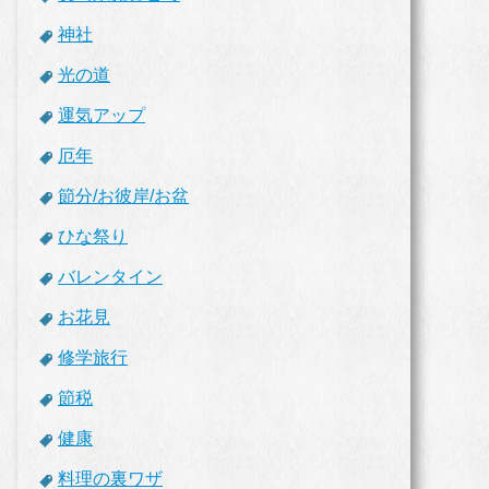
神社
光の道
運気アップ
厄年
節分/お彼岸/お盆
ひな祭り
バレンタイン
お花見
修学旅行
節税
健康
料理の裏ワザ