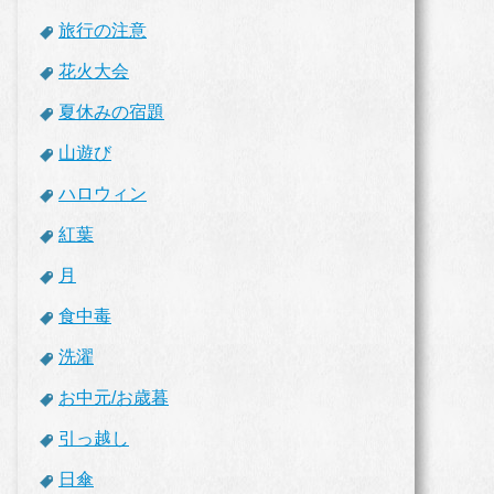
旅行の注意
花火大会
夏休みの宿題
山遊び
ハロウィン
紅葉
月
食中毒
洗濯
お中元/お歳暮
引っ越し
日傘