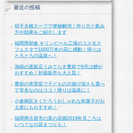
最近の投稿
切干大根スープで便秘解消！作り方と飲み
方や効果をご紹介します
福岡県朝倉 キリンビール工場のコスモス
フェスタで1000万本の花に感動！帰りは
とろとろの温泉へ！
漁師の直販店うみてらす豊前で9月は鱧が
おすすめ！対面販売も大人気！
豊前の求菩提で子どもの川遊び深さも選べ
て安全なのはココ！帰りは温泉に！
小倉南区きくたろうおしゃれな和菓子がお
土産にもおすすめ！
福岡県古賀市の菜の花畑2019年見ごろは
いつ？なの花まつりも！