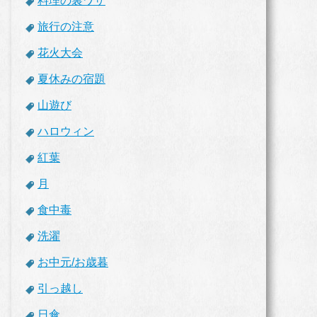
料理の裏ワザ
旅行の注意
花火大会
夏休みの宿題
山遊び
ハロウィン
紅葉
月
食中毒
洗濯
お中元/お歳暮
引っ越し
日傘