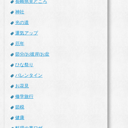
長崎県見どころ
神社
光の道
運気アップ
厄年
節分/お彼岸/お盆
ひな祭り
バレンタイン
お花見
修学旅行
節税
健康