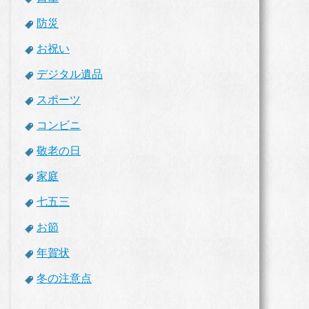
防災
お祝い
デジタル遺品
スポーツ
コンビニ
敬老の日
家庭
七五三
お節
年賀状
冬の注意点