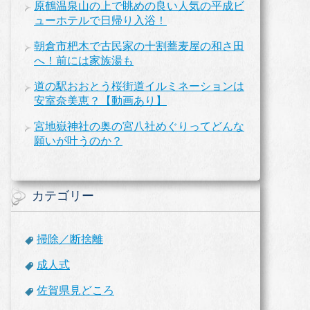
原鶴温泉山の上で眺めの良い人気の平成ビ
ューホテルで日帰り入浴！
朝倉市杷木で古民家の十割蕎麦屋の和さ田
へ！前には家族湯も
道の駅おおとう桜街道イルミネーションは
安室奈美恵？【動画あり】
宮地嶽神社の奥の宮八社めぐりってどんな
願いが叶うのか？
カテゴリー
掃除／断捨離
成人式
佐賀県見どころ