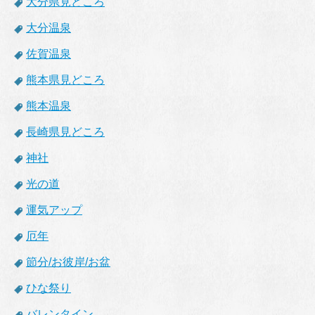
大分県見どころ
大分温泉
佐賀温泉
熊本県見どころ
熊本温泉
長崎県見どころ
神社
光の道
運気アップ
厄年
節分/お彼岸/お盆
ひな祭り
バレンタイン