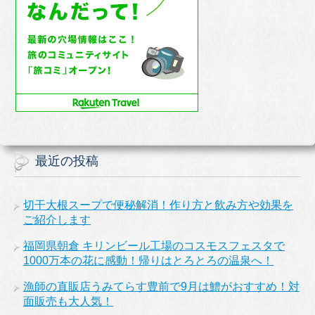
最近の投稿
切干大根スープで便秘解消！作り方と飲み方や効果を
ご紹介します
福岡県朝倉 キリンビール工場のコスモスフェスタで
1000万本の花に感動！帰りはとろとろの温泉へ！
漁師の直販店うみてらす豊前で9月は鱧がおすすめ！対
面販売も大人気！