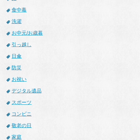
食中毒
洗濯
お中元/お歳暮
引っ越し
日傘
防災
お祝い
デジタル遺品
スポーツ
コンビニ
敬老の日
家庭