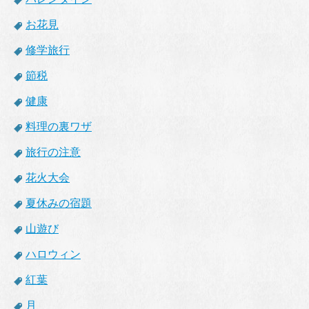
お花見
修学旅行
節税
健康
料理の裏ワザ
旅行の注意
花火大会
夏休みの宿題
山遊び
ハロウィン
紅葉
月