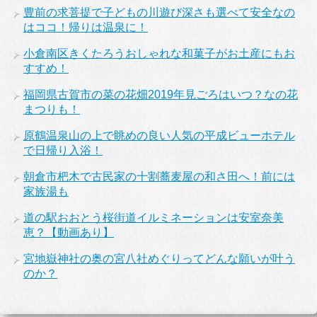
豊前の求菩提で子どもの川遊び深さも選べて安全なの
はココ！帰りは温泉に！
小倉南区きくたろうおしゃれな和菓子がお土産にもお
すすめ！
福岡県古賀市の菜の花畑2019年見ごろはいつ？なの花
まつりも！
原鶴温泉山の上で眺めの良い人気の平成ビューホテル
で日帰り入浴！
朝倉市杷木で古民家の十割蕎麦屋の和さ田へ！前には
家族湯も
道の駅おおとう桜街道イルミネーションは安室奈美
恵？【動画あり】
宮地嶽神社の奥の宮八社めぐりってどんな願いが叶う
のか？