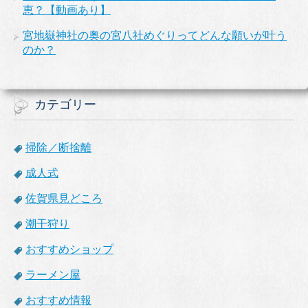
恵？【動画あり】
宮地嶽神社の奥の宮八社めぐりってどんな願いが叶う
のか？
カテゴリー
掃除／断捨離
成人式
佐賀県見どころ
潮干狩り
おすすめショップ
ラーメン屋
おすすめ情報