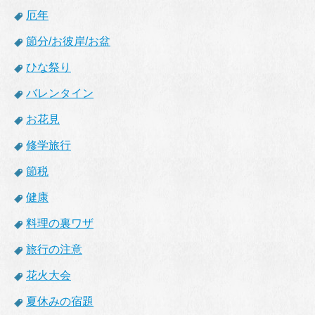
厄年
節分/お彼岸/お盆
ひな祭り
バレンタイン
お花見
修学旅行
節税
健康
料理の裏ワザ
旅行の注意
花火大会
夏休みの宿題