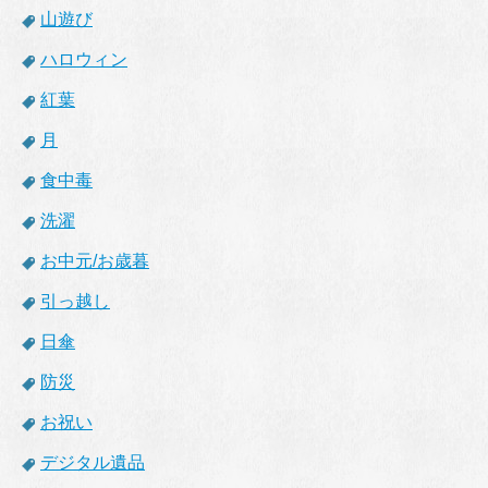
山遊び
ハロウィン
紅葉
月
食中毒
洗濯
お中元/お歳暮
引っ越し
日傘
防災
お祝い
デジタル遺品