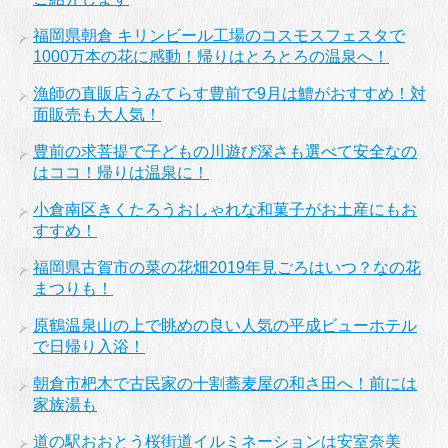
福岡県朝倉 キリンビール工場のコスモスフェスタで
1000万本の花に感動！帰りはとろとろの温泉へ！
漁師の直販店うみてらす豊前で9月は鱧がおすすめ！対
面販売も大人気！
豊前の求菩提で子どもの川遊び深さも選べて安全なの
はココ！帰りは温泉に！
小倉南区きくたろうおしゃれな和菓子がお土産にもお
すすめ！
福岡県古賀市の菜の花畑2019年見ごろはいつ？なの花
まつりも！
原鶴温泉山の上で眺めの良い人気の平成ビューホテル
で日帰り入浴！
朝倉市杷木で古民家の十割蕎麦屋の和さ田へ！前には
家族湯も
道の駅おおとう桜街道イルミネーションは安室奈美