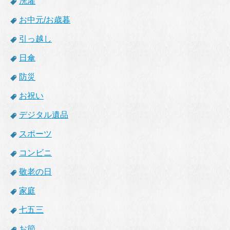
洗濯
お中元/お歳暮
引っ越し
日傘
防災
お祝い
デジタル遺品
スポーツ
コンビニ
敬老の日
家庭
七五三
お節