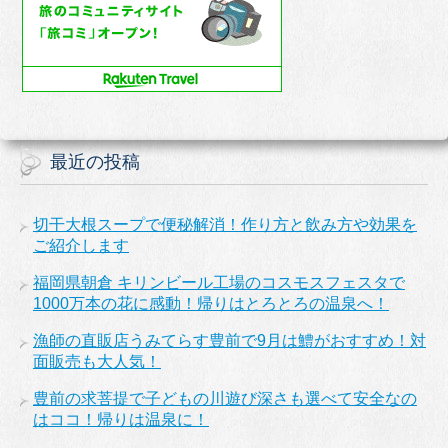
最近の投稿
切干大根スープで便秘解消！作り方と飲み方や効果を
ご紹介します
福岡県朝倉 キリンビール工場のコスモスフェスタで
1000万本の花に感動！帰りはとろとろの温泉へ！
漁師の直販店うみてらす豊前で9月は鱧がおすすめ！対
面販売も大人気！
豊前の求菩提で子どもの川遊び深さも選べて安全なの
はココ！帰りは温泉に！