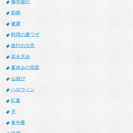
修学旅行
節税
健康
料理の裏ワザ
旅行の注意
花火大会
夏休みの宿題
山遊び
ハロウィン
紅葉
月
食中毒