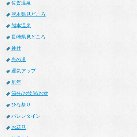
佐賀温泉
熊本県見どころ
熊本温泉
長崎県見どころ
神社
光の道
運気アップ
厄年
節分/お彼岸/お盆
ひな祭り
バレンタイン
お花見