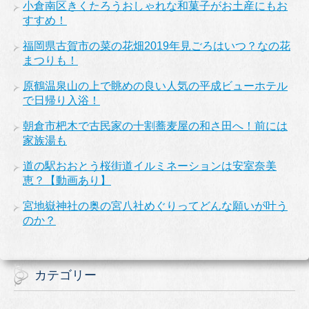
小倉南区きくたろうおしゃれな和菓子がお土産にもお
すすめ！
福岡県古賀市の菜の花畑2019年見ごろはいつ？なの花
まつりも！
原鶴温泉山の上で眺めの良い人気の平成ビューホテル
で日帰り入浴！
朝倉市杷木で古民家の十割蕎麦屋の和さ田へ！前には
家族湯も
道の駅おおとう桜街道イルミネーションは安室奈美
恵？【動画あり】
宮地嶽神社の奥の宮八社めぐりってどんな願いが叶う
のか？
カテゴリー