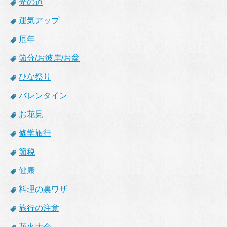
光の道
運気アップ
厄年
節分/お彼岸/お盆
ひな祭り
バレンタイン
お花見
修学旅行
節税
健康
料理の裏ワザ
旅行の注意
花火大会