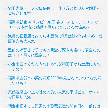
切干大根スープで便秘解消！作り方と飲み方や効果を
ご紹介します
福岡県朝倉 キリンビール工場のコスモスフェスタで
1000万本の花に感動！帰りはとろとろの温泉へ！
漁師の直販店うみてらす豊前で9月は鱧がおすすめ！対
面販売も大人気！
豊前の求菩提で子どもの川遊び深さも選べて安全なの
はココ！帰りは温泉に！
小倉南区きくたろうおしゃれな和菓子がお土産にもお
すすめ！
福岡県古賀市の菜の花畑2019年見ごろはいつ？なの花
まつりも！
原鶴温泉山の上で眺めの良い人気の平成ビューホテル
で日帰り入浴！
朝倉市杷木で古民家の十割蕎麦屋の和さ田へ！前には