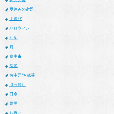
夏休みの宿題
山遊び
ハロウィン
紅葉
月
食中毒
洗濯
お中元/お歳暮
引っ越し
日傘
防災
お祝い