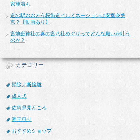
家族湯も
道の駅おおとう桜街道イルミネーションは安室奈美
恵？【動画あり】
宮地嶽神社の奥の宮八社めぐりってどんな願いが叶う
のか？
カテゴリー
掃除／断捨離
成人式
佐賀県見どころ
潮干狩り
おすすめショップ