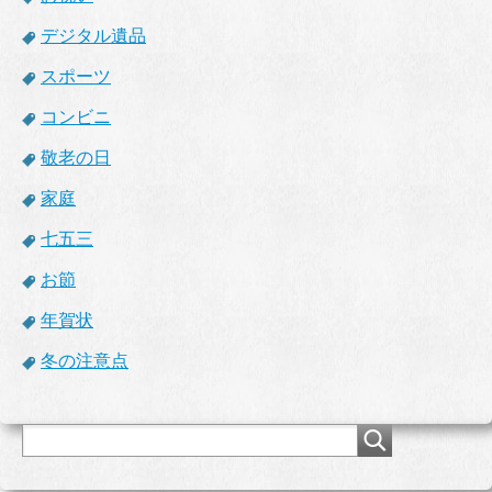
デジタル遺品
スポーツ
コンビニ
敬老の日
家庭
七五三
お節
年賀状
冬の注意点