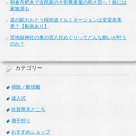
朝倉市杷木で古民家の十割蕎麦屋の和さ田へ！前には
家族湯も
道の駅おおとう桜街道イルミネーションは安室奈美
恵？【動画あり】
宮地嶽神社の奥の宮八社めぐりってどんな願いが叶う
のか？
カテゴリー
掃除／断捨離
成人式
佐賀県見どころ
潮干狩り
おすすめショップ