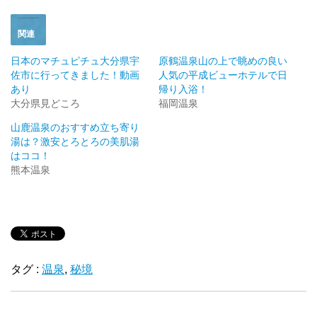
す
ウ
)
ィ
ン
ド
関連
ウ
で
開
日本のマチュピチュ大分県宇
原鶴温泉山の上で眺めの良い
き
佐市に行ってきました！動画
人気の平成ビューホテルで日
ま
す
あり
帰り入浴！
)
大分県見どころ
福岡温泉
山鹿温泉のおすすめ立ち寄り
湯は？激安とろとろの美肌湯
はココ！
熊本温泉
タグ :
温泉
,
秘境