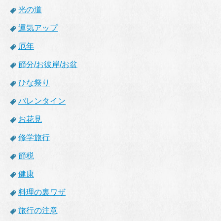
光の道
運気アップ
厄年
節分/お彼岸/お盆
ひな祭り
バレンタイン
お花見
修学旅行
節税
健康
料理の裏ワザ
旅行の注意