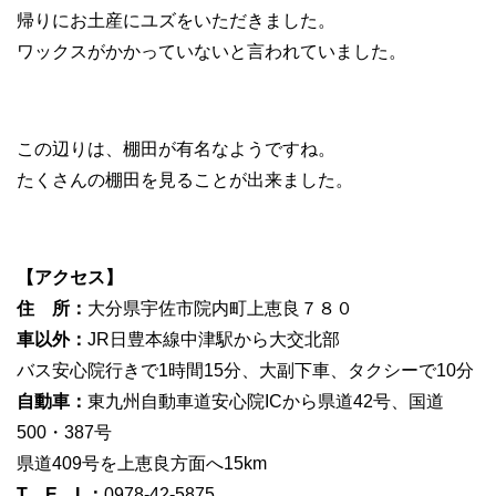
帰りにお土産にユズをいただきました。
ワックスがかかっていないと言われていました。
この辺りは、棚田が有名なようですね。
たくさんの棚田を見ることが出来ました。
【アクセス】
住 所：
大分県宇佐市院内町上恵良７８０
車以外：
JR日豊本線中津駅から大交北部
バス安心院行きで1時間15分、大副下車、タクシーで10分
自動車：
東九州自動車道安心院ICから県道42号、国道
500・387号
県道409号を上恵良方面へ15km
T E L：
0978-42-5875