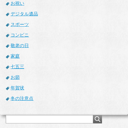
お祝い
デジタル遺品
スポーツ
コンビニ
敬老の日
家庭
七五三
お節
年賀状
冬の注意点