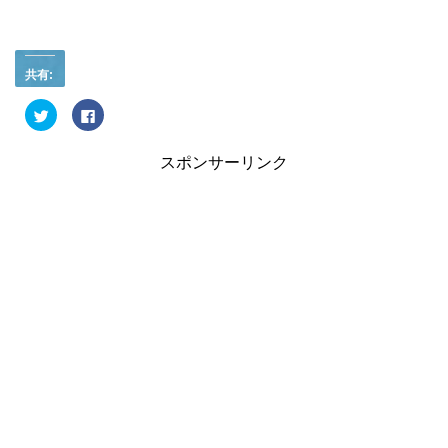
共有:
ク
F
リ
a
ッ
c
ク
e
し
b
スポンサーリンク
て
o
T
o
w
k
i
で
t
共
t
有
e
す
r
る
で
に
共
は
有
ク
(
リ
新
ッ
し
ク
い
し
ウ
て
ィ
く
ン
だ
ド
さ
ウ
い
で
(
開
新
き
し
ま
い