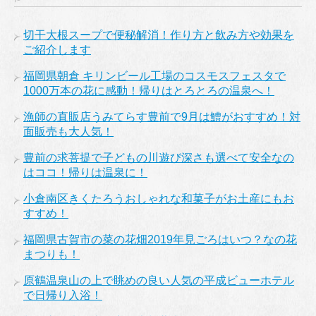
切干大根スープで便秘解消！作り方と飲み方や効果を
ご紹介します
福岡県朝倉 キリンビール工場のコスモスフェスタで
1000万本の花に感動！帰りはとろとろの温泉へ！
漁師の直販店うみてらす豊前で9月は鱧がおすすめ！対
面販売も大人気！
豊前の求菩提で子どもの川遊び深さも選べて安全なの
はココ！帰りは温泉に！
小倉南区きくたろうおしゃれな和菓子がお土産にもお
すすめ！
福岡県古賀市の菜の花畑2019年見ごろはいつ？なの花
まつりも！
原鶴温泉山の上で眺めの良い人気の平成ビューホテル
で日帰り入浴！