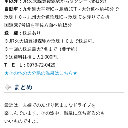
車以外：
JR久大線豊後森駅からタクシーで約15分
自動車：
九州道大宰府IC～鳥栖JCT～大分道へ約40分で
玖珠ＩＣ～九州大分道玖珠IC～玖珠ICを降りて右折
国道387号線を宇佐方面へ約15分
送 迎：
送迎あり
※JR久大線豊後森駅か玖珠ＩＣまで送迎可。
※一回の送迎最大7名まで（要予約）
※送迎料往復１人1,000円。
T E L：
0973-72-0429
★その他の大分県の温泉はこちら★
まとめ
最近は、夫婦でのんびり気ままなドライブを
楽しんでいます。その途中、温泉に立ち寄るのも
いいものですよ。