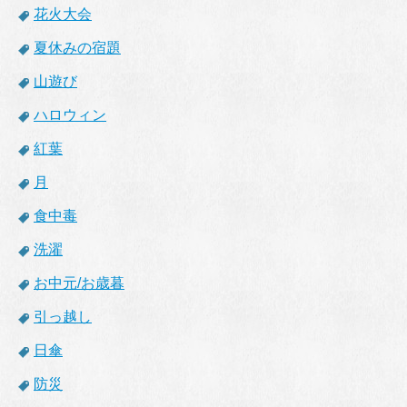
花火大会
夏休みの宿題
山遊び
ハロウィン
紅葉
月
食中毒
洗濯
お中元/お歳暮
引っ越し
日傘
防災