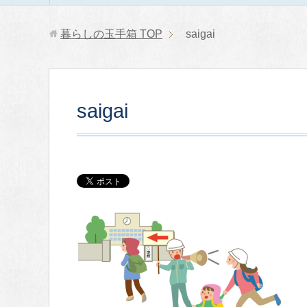
暮らしの玉手箱
TOP
saigai
saigai