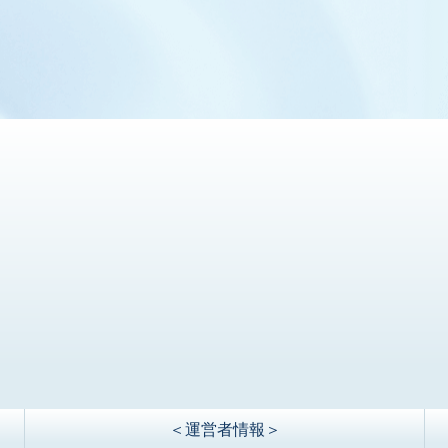
＜運営者情報＞