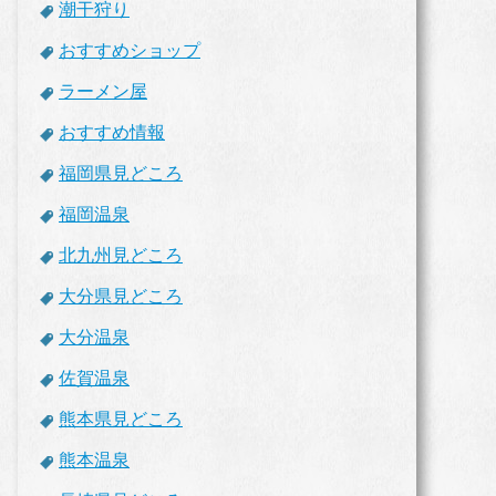
潮干狩り
おすすめショップ
ラーメン屋
おすすめ情報
福岡県見どころ
福岡温泉
北九州見どころ
大分県見どころ
大分温泉
佐賀温泉
熊本県見どころ
熊本温泉