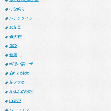
ひな祭り
バレンタイン
お花見
修学旅行
節税
健康
料理の裏ワザ
旅行の注意
花火大会
夏休みの宿題
山遊び
ハロウィン