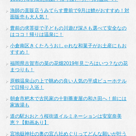
漁師の直販店うみてらす豊前で9月は鱧がおすすめ！対
面販売も大人気！
豊前の求菩提で子どもの川遊び深さも選べて安全なの
はココ！帰りは温泉に！
小倉南区きくたろうおしゃれな和菓子がお土産にもお
すすめ！
福岡県古賀市の菜の花畑2019年見ごろはいつ？なの花
まつりも！
原鶴温泉山の上で眺めの良い人気の平成ビューホテル
で日帰り入浴！
朝倉市杷木で古民家の十割蕎麦屋の和さ田へ！前には
家族湯も
道の駅おおとう桜街道イルミネーションは安室奈美
恵？【動画あり】
宮地嶽神社の奥の宮八社めぐりってどんな願いが叶う