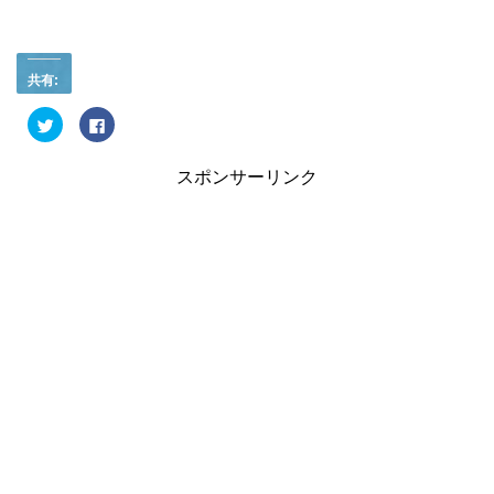
共有:
ク
F
リ
a
ッ
c
ク
e
し
b
スポンサーリンク
て
o
T
o
w
k
i
で
t
共
t
有
e
す
r
る
で
に
共
は
有
ク
(
リ
新
ッ
し
ク
い
し
ウ
て
ィ
く
ン
だ
ド
さ
ウ
い
で
(
開
新
き
し
ま
い