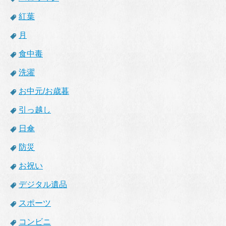
紅葉
月
食中毒
洗濯
お中元/お歳暮
引っ越し
日傘
防災
お祝い
デジタル遺品
スポーツ
コンビニ