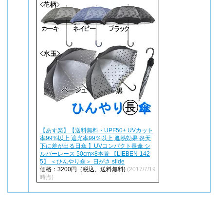
【あす楽】【送料無料・UPF50+ UVカット
率99%以上 遮光率99％以上 遮熱効果 炎天
下に差が出る日傘 】UVコンパクト長傘 シ
ルバーレース 50cm×8本骨 【LIEBEN-142
5】 ＜ひんやり傘＞ 日がさ slide
価格：3200円（税込、送料無料)
(2017/7/19
時点)