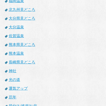
福岡温泉
北九州見どころ
大分県見どころ
大分温泉
佐賀温泉
熊本県見どころ
熊本温泉
長崎県見どころ
神社
光の道
運気アップ
厄年
節分/お彼岸/お盆