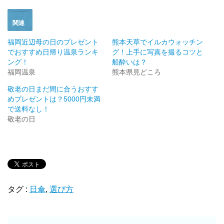
す
ウ
)
ィ
ン
ド
関連
ウ
で
開
福岡近辺母の日のプレゼント
熊本天草でイルカウォッチン
き
でおすすめ日帰り温泉ランキ
グ！上手に写真を撮るコツと
ま
す
ング！
船酔いは？
)
福岡温泉
熊本県見どころ
敬老の日まだ間に合うおすす
めプレゼントは？5000円未満
で送料なし！
敬老の日
タグ :
日傘
,
選び方