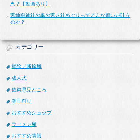
恵？【動画あり】
宮地嶽神社の奥の宮八社めぐりってどんな願いが叶う
のか？
カテゴリー
掃除／断捨離
成人式
佐賀県見どころ
潮干狩り
おすすめショップ
ラーメン屋
おすすめ情報