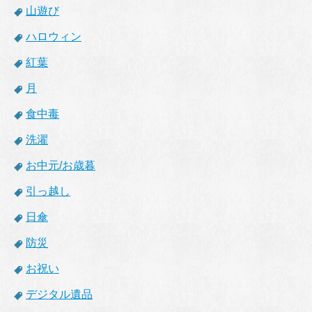
山遊び
ハロウィン
紅葉
月
食中毒
洗濯
お中元/お歳暮
引っ越し
日傘
防災
お祝い
デジタル遺品