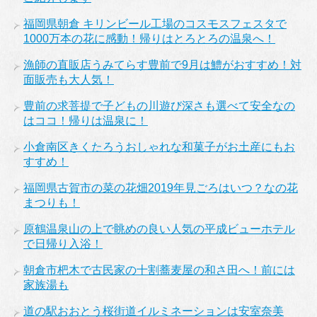
福岡県朝倉 キリンビール工場のコスモスフェスタで
1000万本の花に感動！帰りはとろとろの温泉へ！
漁師の直販店うみてらす豊前で9月は鱧がおすすめ！対
面販売も大人気！
豊前の求菩提で子どもの川遊び深さも選べて安全なの
はココ！帰りは温泉に！
小倉南区きくたろうおしゃれな和菓子がお土産にもお
すすめ！
福岡県古賀市の菜の花畑2019年見ごろはいつ？なの花
まつりも！
原鶴温泉山の上で眺めの良い人気の平成ビューホテル
で日帰り入浴！
朝倉市杷木で古民家の十割蕎麦屋の和さ田へ！前には
家族湯も
道の駅おおとう桜街道イルミネーションは安室奈美