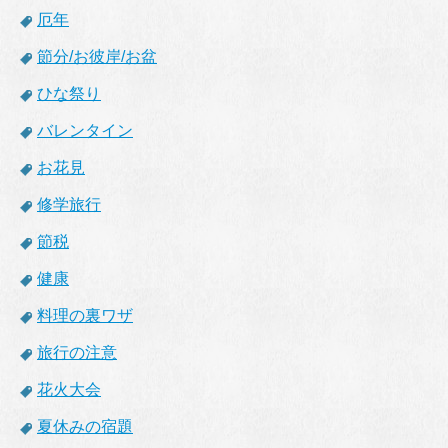
厄年
節分/お彼岸/お盆
ひな祭り
バレンタイン
お花見
修学旅行
節税
健康
料理の裏ワザ
旅行の注意
花火大会
夏休みの宿題