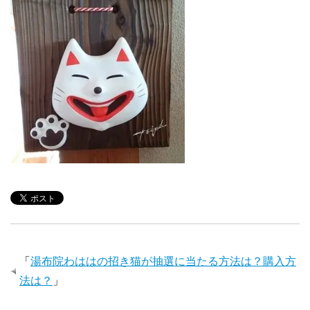
「
湯布院わははの招き猫が抽選に当たる方法は？購入方
法は？
」