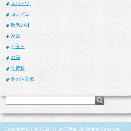
スポーツ
コンビニ
敬老の日
家庭
七五三
お節
年賀状
冬の注意点
Copyright (C) 2026 暮らしの玉手箱
All Rights Reserved.