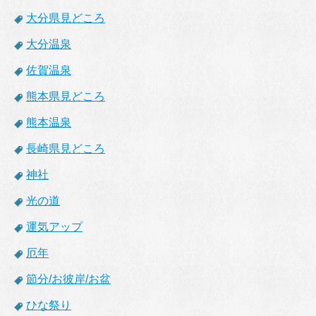
大分県見どころ
大分温泉
佐賀温泉
熊本県見どころ
熊本温泉
長崎県見どころ
神社
光の道
運気アップ
厄年
節分/お彼岸/お盆
ひな祭り