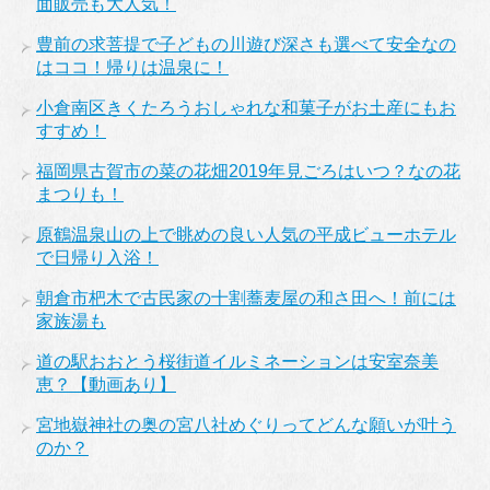
面販売も大人気！
豊前の求菩提で子どもの川遊び深さも選べて安全なの
はココ！帰りは温泉に！
小倉南区きくたろうおしゃれな和菓子がお土産にもお
すすめ！
福岡県古賀市の菜の花畑2019年見ごろはいつ？なの花
まつりも！
原鶴温泉山の上で眺めの良い人気の平成ビューホテル
で日帰り入浴！
朝倉市杷木で古民家の十割蕎麦屋の和さ田へ！前には
家族湯も
道の駅おおとう桜街道イルミネーションは安室奈美
恵？【動画あり】
宮地嶽神社の奥の宮八社めぐりってどんな願いが叶う
のか？