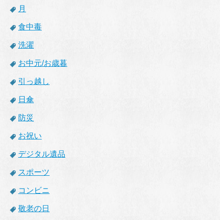
月
食中毒
洗濯
お中元/お歳暮
引っ越し
日傘
防災
お祝い
デジタル遺品
スポーツ
コンビニ
敬老の日