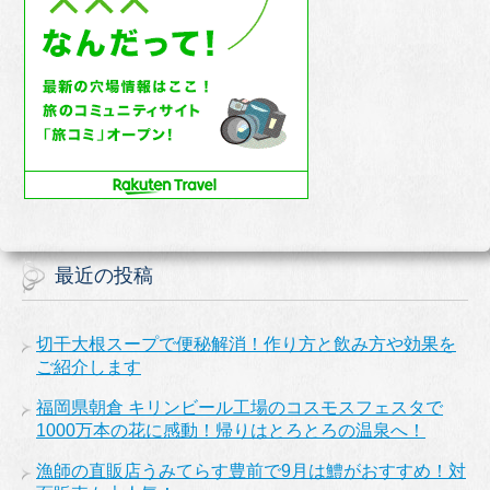
最近の投稿
切干大根スープで便秘解消！作り方と飲み方や効果を
ご紹介します
福岡県朝倉 キリンビール工場のコスモスフェスタで
1000万本の花に感動！帰りはとろとろの温泉へ！
漁師の直販店うみてらす豊前で9月は鱧がおすすめ！対