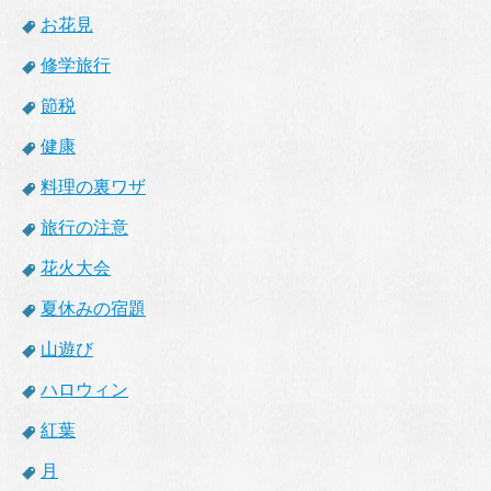
お花見
修学旅行
節税
健康
料理の裏ワザ
旅行の注意
花火大会
夏休みの宿題
山遊び
ハロウィン
紅葉
月