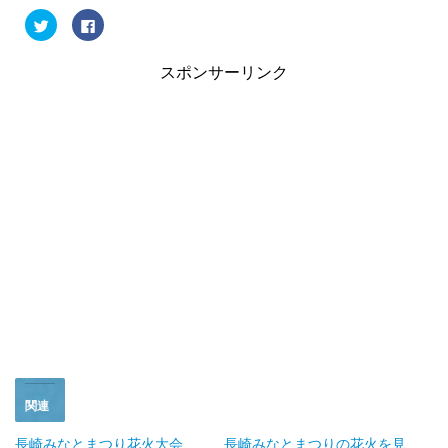
ク
F
リ
a
ッ
c
ク
e
し
b
スポンサーリンク
て
o
T
o
w
k
i
で
t
共
t
有
e
す
r
る
で
に
共
は
有
ク
(
リ
新
ッ
し
ク
い
し
ウ
て
ィ
く
ン
だ
ド
さ
ウ
い
で
(
開
新
き
し
ま
い
す
ウ
)
ィ
ン
ド
関連
ウ
で
開
長崎みなとまつり花火大会
長崎みなとまつりの花火を見