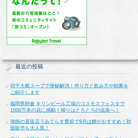
最近の投稿
切干大根スープで便秘解消！作り方と飲み方や効果を
ご紹介します
福岡県朝倉 キリンビール工場のコスモスフェスタで
1000万本の花に感動！帰りはとろとろの温泉へ！
漁師の直販店うみてらす豊前で9月は鱧がおすすめ！対
面販売も大人気！