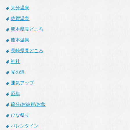
大分温泉
佐賀温泉
熊本県見どころ
熊本温泉
長崎県見どころ
神社
光の道
運気アップ
厄年
節分/お彼岸/お盆
ひな祭り
バレンタイン