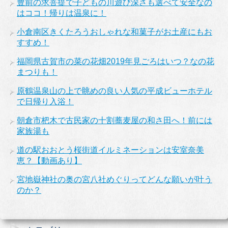
豊前の求菩提で子どもの川遊び深さも選べて安全なの
はココ！帰りは温泉に！
小倉南区きくたろうおしゃれな和菓子がお土産にもお
すすめ！
福岡県古賀市の菜の花畑2019年見ごろはいつ？なの花
まつりも！
原鶴温泉山の上で眺めの良い人気の平成ビューホテル
で日帰り入浴！
朝倉市杷木で古民家の十割蕎麦屋の和さ田へ！前には
家族湯も
道の駅おおとう桜街道イルミネーションは安室奈美
恵？【動画あり】
宮地嶽神社の奥の宮八社めぐりってどんな願いが叶う
のか？