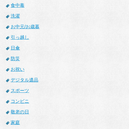
食中毒
洗濯
お中元/お歳暮
引っ越し
日傘
防災
お祝い
デジタル遺品
スポーツ
コンビニ
敬老の日
家庭