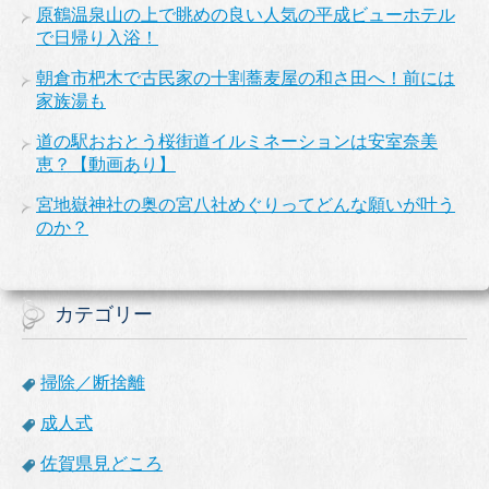
原鶴温泉山の上で眺めの良い人気の平成ビューホテル
で日帰り入浴！
朝倉市杷木で古民家の十割蕎麦屋の和さ田へ！前には
家族湯も
道の駅おおとう桜街道イルミネーションは安室奈美
恵？【動画あり】
宮地嶽神社の奥の宮八社めぐりってどんな願いが叶う
のか？
カテゴリー
掃除／断捨離
成人式
佐賀県見どころ