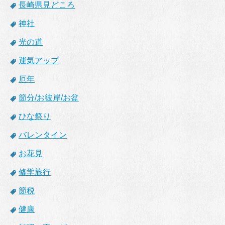
長崎県見どころ
神社
光の道
運気アップ
厄年
節分/お彼岸/お盆
ひな祭り
バレンタイン
お花見
修学旅行
節税
健康