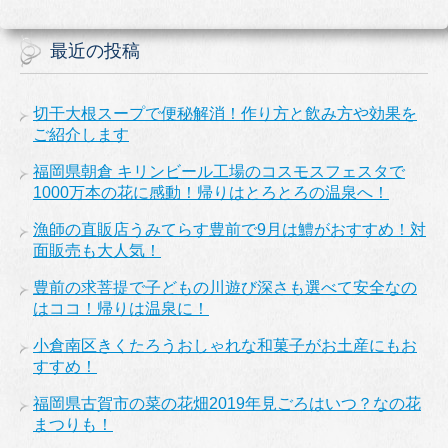
最近の投稿
切干大根スープで便秘解消！作り方と飲み方や効果を
ご紹介します
福岡県朝倉 キリンビール工場のコスモスフェスタで
1000万本の花に感動！帰りはとろとろの温泉へ！
漁師の直販店うみてらす豊前で9月は鱧がおすすめ！対
面販売も大人気！
豊前の求菩提で子どもの川遊び深さも選べて安全なの
はココ！帰りは温泉に！
小倉南区きくたろうおしゃれな和菓子がお土産にもお
すすめ！
福岡県古賀市の菜の花畑2019年見ごろはいつ？なの花
まつりも！