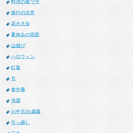
料理の裏ワザ
旅行の注意
花火大会
夏休みの宿題
山遊び
ハロウィン
紅葉
月
食中毒
洗濯
お中元/お歳暮
引っ越し