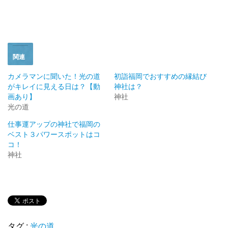
ド
さ
ウ
い
で
(
開
新
き
し
ま
い
す
ウ
)
ィ
ン
ド
関連
ウ
で
開
カメラマンに聞いた！光の道
初詣福岡でおすすめの縁結び
き
がキレイに見える日は？【動
神社は？
ま
す
画あり】
神社
)
光の道
仕事運アップの神社で福岡の
ベスト３パワースポットはコ
コ！
神社
タグ :
光の道