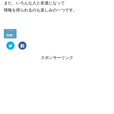
また、いろんな人と友達になって
情報を得られるのも楽しみの一つです。
共有:
ク
F
リ
a
ッ
c
ク
e
し
b
スポンサーリンク
て
o
T
o
w
k
i
で
t
共
t
有
e
す
r
る
で
に
共
は
有
ク
(
リ
新
ッ
し
ク
い
し
ウ
て
ィ
く
ン
だ