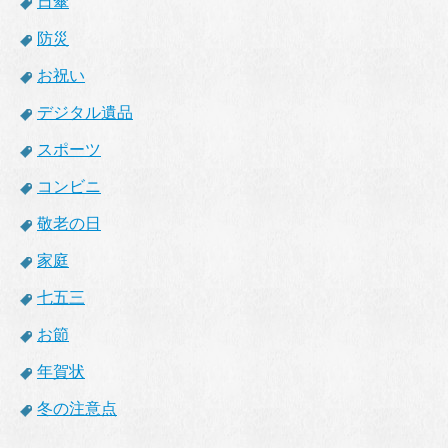
日傘
防災
お祝い
デジタル遺品
スポーツ
コンビニ
敬老の日
家庭
七五三
お節
年賀状
冬の注意点