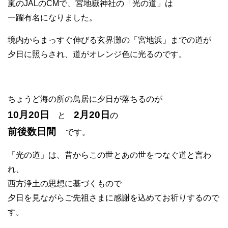
嵐のJALのCMで、宮地嶽神社の「光の道」は
一躍有名になりました。
境内からまっすぐ伸びる玄界灘の「宮地浜」までの道が
夕日に照らされ、道がオレンジ色に光るのです。
ちょうど海の所の鳥居に夕日が落ちるのが
10月20日
2
月20日
と
の
前後数日間
です。
「光の道」は、昔からこの世とあの世をつなぐ道と言わ
れ、
西方浄土の思想に基づくもので
夕日を見ながらご先祖さまに感謝を込めてお祈りするので
す。