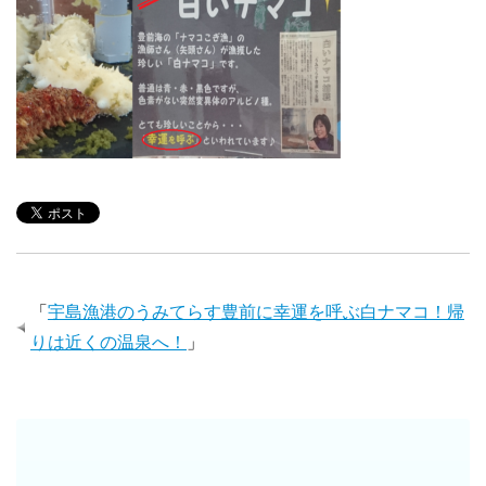
「
宇島漁港のうみてらす豊前に幸運を呼ぶ白ナマコ！帰
りは近くの温泉へ！
」