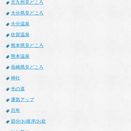
北九州見どころ
大分県見どころ
大分温泉
佐賀温泉
熊本県見どころ
熊本温泉
長崎県見どころ
神社
光の道
運気アップ
厄年
節分/お彼岸/お盆