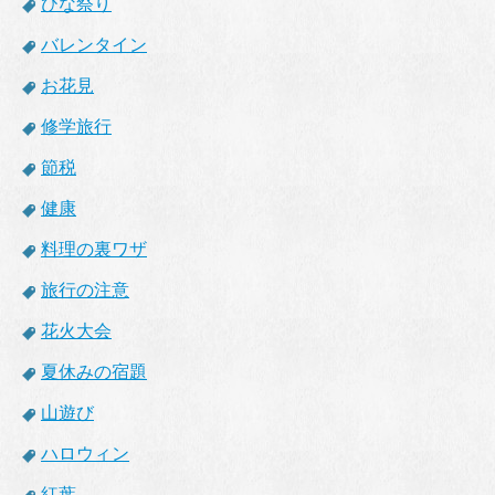
ひな祭り
バレンタイン
お花見
修学旅行
節税
健康
料理の裏ワザ
旅行の注意
花火大会
夏休みの宿題
山遊び
ハロウィン
紅葉