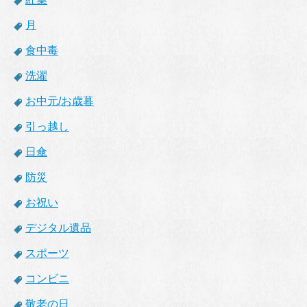
月
食中毒
洗濯
お中元/お歳暮
引っ越し
日傘
防災
お祝い
デジタル遺品
スポーツ
コンビニ
敬老の日