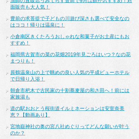
漁師の直販店うみてらす豊前で9月は鱧がおすすめ！対
面販売も大人気！
豊前の求菩提で子どもの川遊び深さも選べて安全なの
はココ！帰りは温泉に！
小倉南区きくたろうおしゃれな和菓子がお土産にもお
すすめ！
福岡県古賀市の菜の花畑2019年見ごろはいつ？なの花
まつりも！
原鶴温泉山の上で眺めの良い人気の平成ビューホテル
で日帰り入浴！
朝倉市杷木で古民家の十割蕎麦屋の和さ田へ！前には
家族湯も
道の駅おおとう桜街道イルミネーションは安室奈美
恵？【動画あり】
宮地嶽神社の奥の宮八社めぐりってどんな願いが叶う
のか？