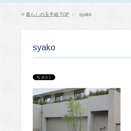
暮らしの玉手箱
TOP
syako
syako