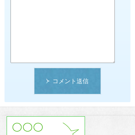
コメント送信