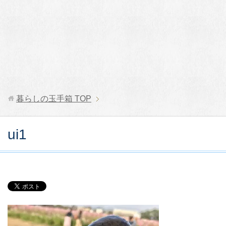
暮らしの玉手箱
TOP
ui1