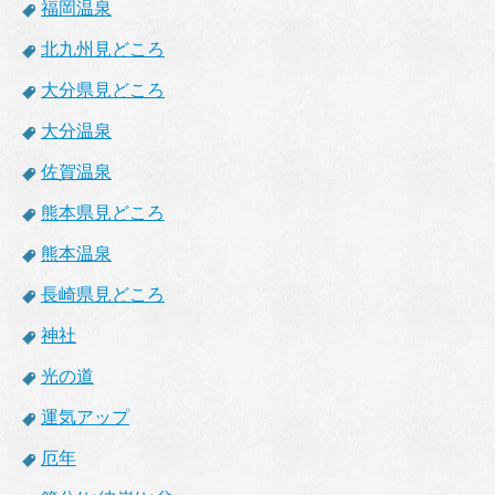
福岡温泉
北九州見どころ
大分県見どころ
大分温泉
佐賀温泉
熊本県見どころ
熊本温泉
長崎県見どころ
神社
光の道
運気アップ
厄年