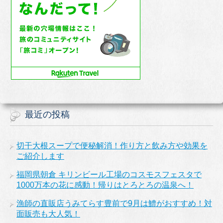
最近の投稿
切干大根スープで便秘解消！作り方と飲み方や効果を
ご紹介します
福岡県朝倉 キリンビール工場のコスモスフェスタで
1000万本の花に感動！帰りはとろとろの温泉へ！
漁師の直販店うみてらす豊前で9月は鱧がおすすめ！対
面販売も大人気！