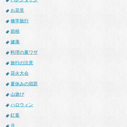
お花見
修学旅行
節税
健康
料理の裏ワザ
旅行の注意
花火大会
夏休みの宿題
山遊び
ハロウィン
紅葉
月