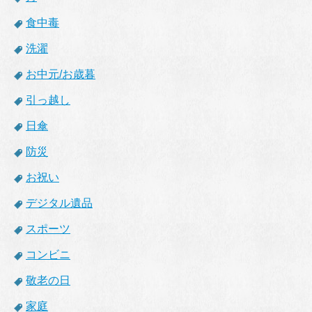
食中毒
洗濯
お中元/お歳暮
引っ越し
日傘
防災
お祝い
デジタル遺品
スポーツ
コンビニ
敬老の日
家庭