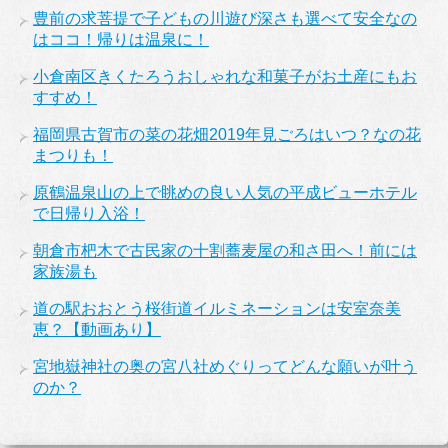
豊前の求菩提で子どもの川遊び深さも選べて安全なの
はココ！帰りは温泉に！
小倉南区きくたろうおしゃれな和菓子がお土産にもお
すすめ！
福岡県古賀市の菜の花畑2019年見ごろはいつ？なの花
まつりも！
原鶴温泉山の上で眺めの良い人気の平成ビューホテル
で日帰り入浴！
朝倉市杷木で古民家の十割蕎麦屋の和さ田へ！前には
家族湯も
道の駅おおとう桜街道イルミネーションは安室奈美
恵？【動画あり】
宮地嶽神社の奥の宮八社めぐりってどんな願いが叶う
のか？