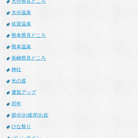
大分県見どころ
大分温泉
佐賀温泉
熊本県見どころ
熊本温泉
長崎県見どころ
神社
光の道
運気アップ
厄年
節分/お彼岸/お盆
ひな祭り
バレンタイン