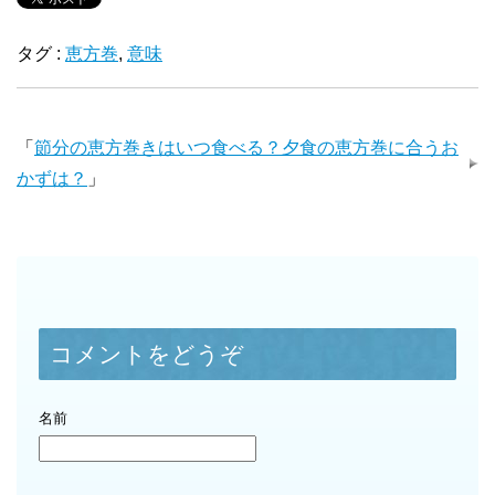
タグ :
恵方巻
,
意味
「
節分の恵方巻きはいつ食べる？夕食の恵方巻に合うお
かずは？
」
コメントをどうぞ
名前