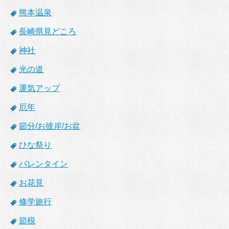
熊本温泉
長崎県見どころ
神社
光の道
運気アップ
厄年
節分/お彼岸/お盆
ひな祭り
バレンタイン
お花見
修学旅行
節税