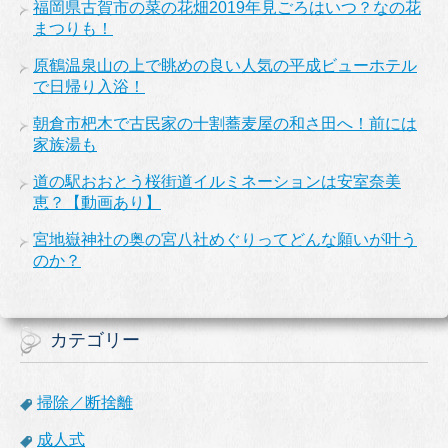
福岡県古賀市の菜の花畑2019年見ごろはいつ？なの花
まつりも！
原鶴温泉山の上で眺めの良い人気の平成ビューホテル
で日帰り入浴！
朝倉市杷木で古民家の十割蕎麦屋の和さ田へ！前には
家族湯も
道の駅おおとう桜街道イルミネーションは安室奈美
恵？【動画あり】
宮地嶽神社の奥の宮八社めぐりってどんな願いが叶う
のか？
カテゴリー
掃除／断捨離
成人式