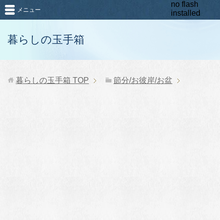
no flash
メニュー
installed
暮らしの玉手箱
暮らしの玉手箱
TOP
節分/お彼岸/お盆