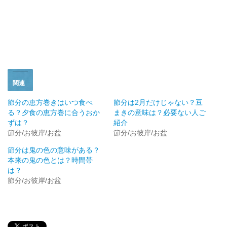
い
し
ウ
て
ィ
く
ン
だ
ド
さ
ウ
い
で
(
開
新
き
し
ま
い
す
ウ
)
ィ
ン
ド
関連
ウ
で
開
節分の恵方巻きはいつ食べ
節分は2月だけじゃない？豆
き
る？夕食の恵方巻に合うおか
まきの意味は？必要ない人ご
ま
す
ずは？
紹介
)
節分/お彼岸/お盆
節分/お彼岸/お盆
節分は鬼の色の意味がある？
本来の鬼の色とは？時間帯
は？
節分/お彼岸/お盆