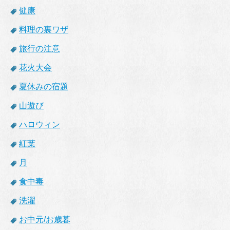
健康
料理の裏ワザ
旅行の注意
花火大会
夏休みの宿題
山遊び
ハロウィン
紅葉
月
食中毒
洗濯
お中元/お歳暮