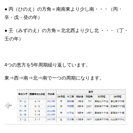
● 丙（ひのえ）の方角＝南南東より少し南・・・（丙・
辛・戊・癸の年）
● 壬（みずのえ）の方角＝北北西より少し北 ・・・（丁・
壬の年）
4つの恵方を5年周期繰り返しています。
東⇒西⇒南⇒北⇒南で一つの周期になります。