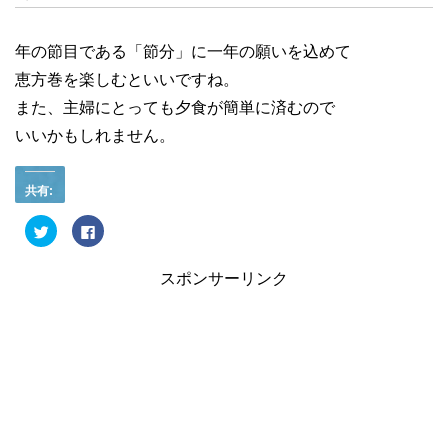
年の節目である「節分」に一年の願いを込めて
恵方巻を楽しむといいですね。
また、主婦にとっても夕食が簡単に済むので
いいかもしれません。
共有:
ク
F
リ
a
ッ
c
ク
e
し
b
スポンサーリンク
て
o
T
o
w
k
i
で
t
共
t
有
e
す
r
る
で
に
共
は
有
ク
(
リ
新
ッ
し
ク