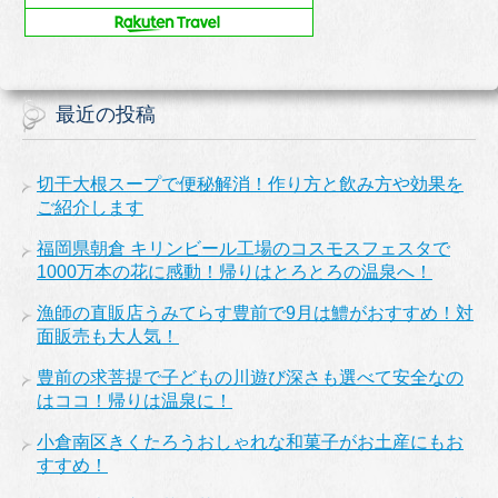
最近の投稿
切干大根スープで便秘解消！作り方と飲み方や効果を
ご紹介します
福岡県朝倉 キリンビール工場のコスモスフェスタで
1000万本の花に感動！帰りはとろとろの温泉へ！
漁師の直販店うみてらす豊前で9月は鱧がおすすめ！対
面販売も大人気！
豊前の求菩提で子どもの川遊び深さも選べて安全なの
はココ！帰りは温泉に！
小倉南区きくたろうおしゃれな和菓子がお土産にもお
すすめ！