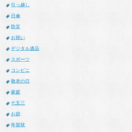
引っ越し
日傘
防災
お祝い
デジタル遺品
スポーツ
コンビニ
敬老の日
家庭
七五三
お節
年賀状