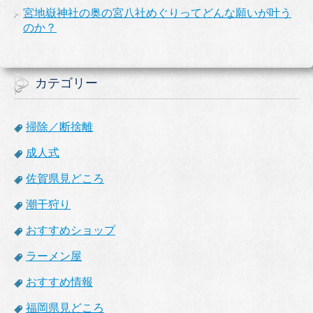
宮地嶽神社の奥の宮八社めぐりってどんな願いが叶う
のか？
カテゴリー
掃除／断捨離
成人式
佐賀県見どころ
潮干狩り
おすすめショップ
ラーメン屋
おすすめ情報
福岡県見どころ