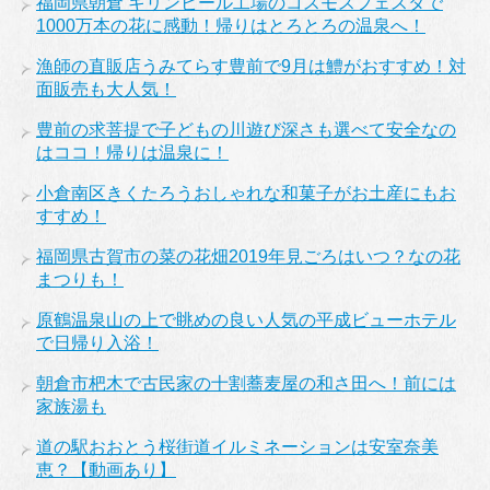
福岡県朝倉 キリンビール工場のコスモスフェスタで
1000万本の花に感動！帰りはとろとろの温泉へ！
漁師の直販店うみてらす豊前で9月は鱧がおすすめ！対
面販売も大人気！
豊前の求菩提で子どもの川遊び深さも選べて安全なの
はココ！帰りは温泉に！
小倉南区きくたろうおしゃれな和菓子がお土産にもお
すすめ！
福岡県古賀市の菜の花畑2019年見ごろはいつ？なの花
まつりも！
原鶴温泉山の上で眺めの良い人気の平成ビューホテル
で日帰り入浴！
朝倉市杷木で古民家の十割蕎麦屋の和さ田へ！前には
家族湯も
道の駅おおとう桜街道イルミネーションは安室奈美
恵？【動画あり】