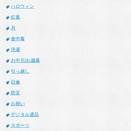
ハロウィン
紅葉
月
食中毒
洗濯
お中元/お歳暮
引っ越し
日傘
防災
お祝い
デジタル遺品
スポーツ