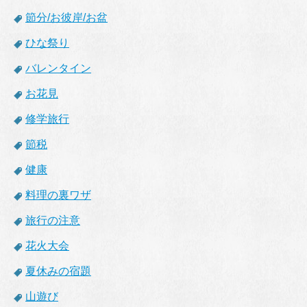
節分/お彼岸/お盆
ひな祭り
バレンタイン
お花見
修学旅行
節税
健康
料理の裏ワザ
旅行の注意
花火大会
夏休みの宿題
山遊び