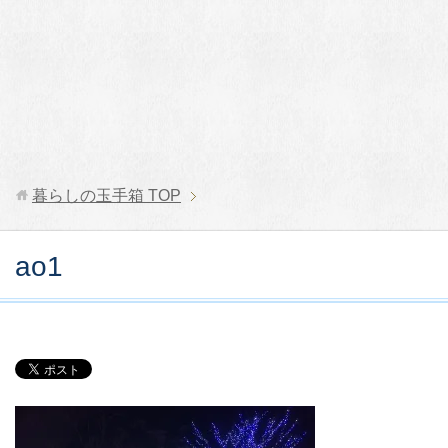
暮らしの玉手箱
TOP
ao1