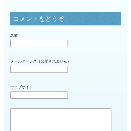
コメントをどうぞ
名前
メールアドレス（公開されません）
ウェブサイト