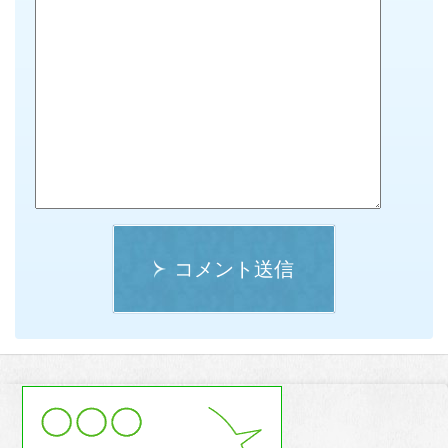
コメント送信