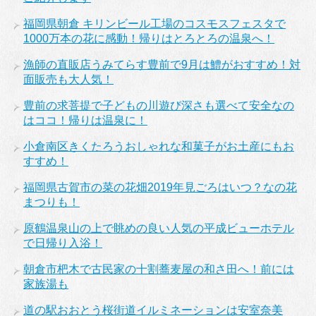
福岡県朝倉 キリンビール工場のコスモスフェスタで
1000万本の花に感動！帰りはとろとろの温泉へ！
漁師の直販店うみてらす豊前で9月は鱧がおすすめ！対
面販売も大人気！
豊前の求菩提で子どもの川遊び深さも選べて安全なの
はココ！帰りは温泉に！
小倉南区きくたろうおしゃれな和菓子がお土産にもお
すすめ！
福岡県古賀市の菜の花畑2019年見ごろはいつ？なの花
まつりも！
原鶴温泉山の上で眺めの良い人気の平成ビューホテル
で日帰り入浴！
朝倉市杷木で古民家の十割蕎麦屋の和さ田へ！前には
家族湯も
道の駅おおとう桜街道イルミネーションは安室奈美