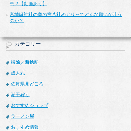
恵？【動画あり】
宮地嶽神社の奥の宮八社めぐりってどんな願いが叶う
のか？
カテゴリー
掃除／断捨離
成人式
佐賀県見どころ
潮干狩り
おすすめショップ
ラーメン屋
おすすめ情報