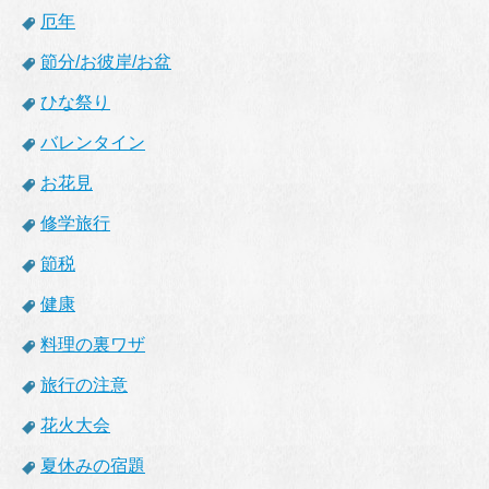
厄年
節分/お彼岸/お盆
ひな祭り
バレンタイン
お花見
修学旅行
節税
健康
料理の裏ワザ
旅行の注意
花火大会
夏休みの宿題