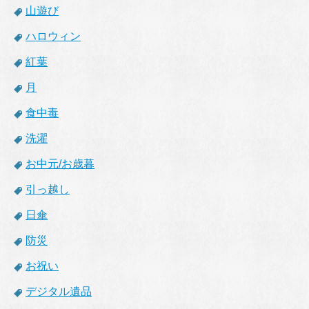
山遊び
ハロウィン
紅葉
月
食中毒
洗濯
お中元/お歳暮
引っ越し
日傘
防災
お祝い
デジタル遺品