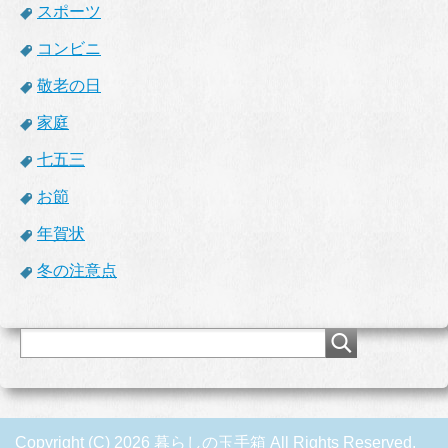
スポーツ
コンビニ
敬老の日
家庭
七五三
お節
年賀状
冬の注意点
Copyright (C) 2026 暮らしの玉手箱
All Rights Reserved.