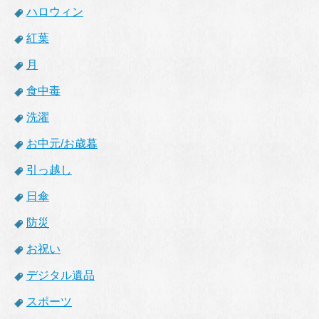
ハロウィン
紅葉
月
食中毒
洗濯
お中元/お歳暮
引っ越し
日傘
防災
お祝い
デジタル遺品
スポーツ