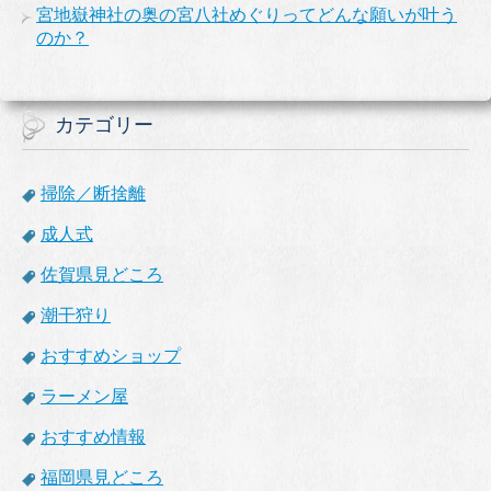
宮地嶽神社の奥の宮八社めぐりってどんな願いが叶う
のか？
カテゴリー
掃除／断捨離
成人式
佐賀県見どころ
潮干狩り
おすすめショップ
ラーメン屋
おすすめ情報
福岡県見どころ