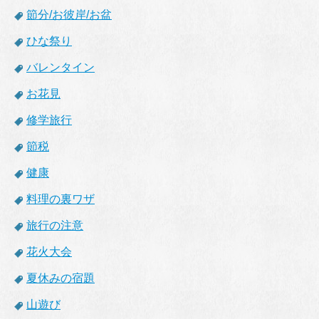
節分/お彼岸/お盆
ひな祭り
バレンタイン
お花見
修学旅行
節税
健康
料理の裏ワザ
旅行の注意
花火大会
夏休みの宿題
山遊び