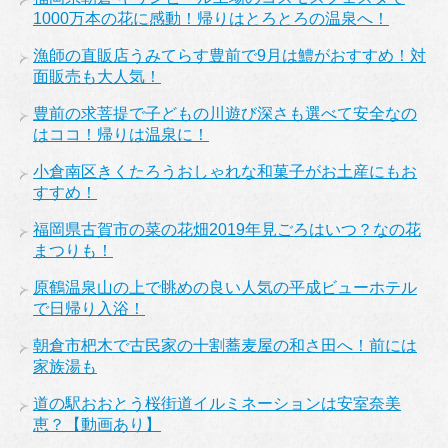
1000万本の花に感動！帰りはとろとろの温泉へ！
漁師の直販店うみてらす豊前で9月は鱧がおすすめ！対
面販売も大人気！
豊前の求菩提で子どもの川遊び深さも選べて安全なの
はココ！帰りは温泉に！
小倉南区きくたろうおしゃれな和菓子がお土産にもお
すすめ！
福岡県古賀市の菜の花畑2019年見ごろはいつ？なの花
まつりも！
原鶴温泉山の上で眺めの良い人気の平成ビューホテル
で日帰り入浴！
朝倉市杷木で古民家の十割蕎麦屋の和さ田へ！前には
家族湯も
道の駅おおとう桜街道イルミネーションは安室奈美
恵？【動画あり】