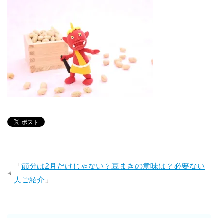
「
節分は2月だけじゃない？豆まきの意味は？必要ない
人ご紹介
」