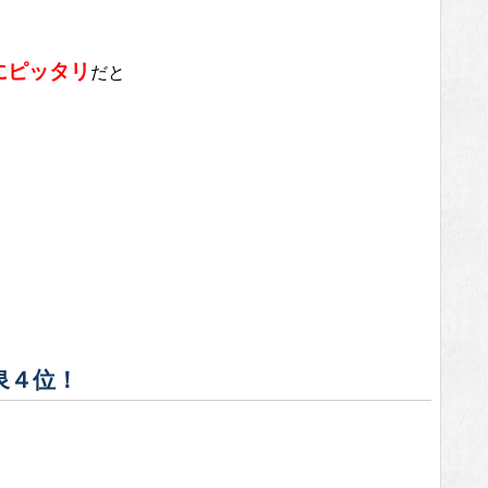
にピッタリ
だと
泉４位！