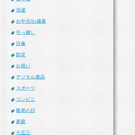
洗濯
お中元/お歳暮
引っ越し
日傘
防災
お祝い
デジタル遺品
スポーツ
コンビニ
敬老の日
家庭
七五三