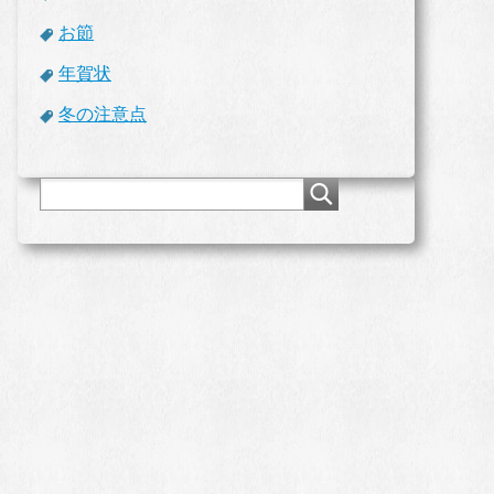
お節
年賀状
冬の注意点