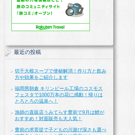
最近の投稿
切干大根スープで便秘解消！作り方と飲み
方や効果をご紹介します
福岡県朝倉 キリンビール工場のコスモス
フェスタで1000万本の花に感動！帰りは
とろとろの温泉へ！
漁師の直販店うみてらす豊前で9月は鱧が
おすすめ！対面販売も大人気！
豊前の求菩提で子どもの川遊び深さも選べ