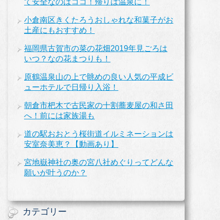
て安全なのはココ！帰りは温泉に！
小倉南区きくたろうおしゃれな和菓子がお
土産にもおすすめ！
福岡県古賀市の菜の花畑2019年見ごろは
いつ？なの花まつりも！
原鶴温泉山の上で眺めの良い人気の平成ビ
ューホテルで日帰り入浴！
朝倉市杷木で古民家の十割蕎麦屋の和さ田
へ！前には家族湯も
道の駅おおとう桜街道イルミネーションは
安室奈美恵？【動画あり】
宮地嶽神社の奥の宮八社めぐりってどんな
願いが叶うのか？
カテゴリー