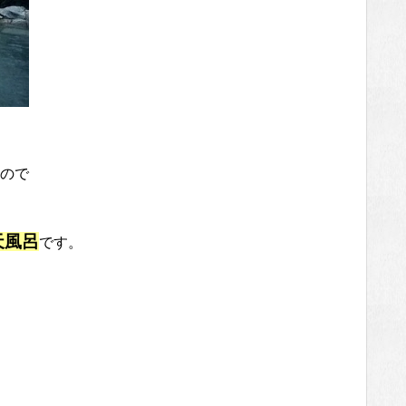
ので
天風呂
です。