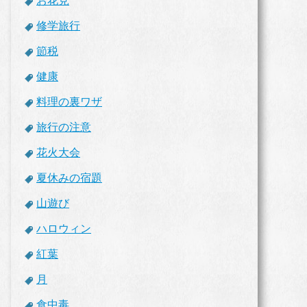
お花見
修学旅行
節税
健康
料理の裏ワザ
旅行の注意
花火大会
夏休みの宿題
山遊び
ハロウィン
紅葉
月
食中毒