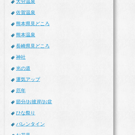
大分温泉
佐賀温泉
熊本県見どころ
熊本温泉
長崎県見どころ
神社
光の道
運気アップ
厄年
節分/お彼岸/お盆
ひな祭り
バレンタイン