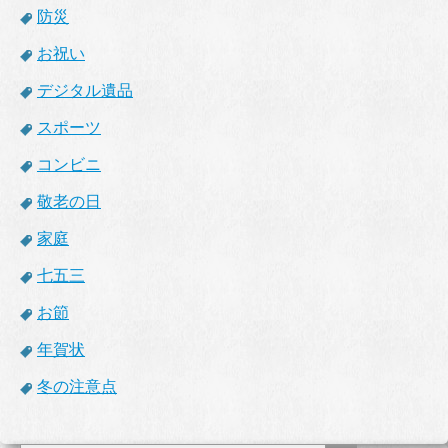
防災
お祝い
デジタル遺品
スポーツ
コンビニ
敬老の日
家庭
七五三
お節
年賀状
冬の注意点