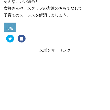
そんな、いい温泉と
女将さんや、スタッフの方達のおもてなしで
子育てのストレスを解消しましょう。
共有:
ク
F
リ
a
ッ
c
ク
e
し
b
スポンサーリンク
て
o
T
o
w
k
i
で
t
共
t
有
e
す
r
る
で
に
共
は
有
ク
(
リ
新
ッ
し
ク
い
し
ウ
て
ィ
く
ン
だ
ド
さ
ウ
い