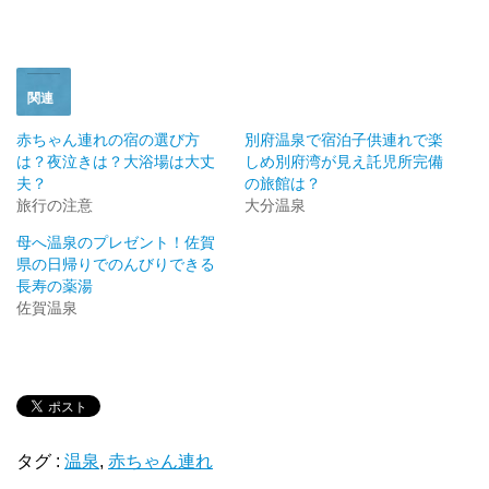
で
(
開
新
き
し
ま
い
す
ウ
)
ィ
ン
ド
関連
ウ
で
開
赤ちゃん連れの宿の選び方
別府温泉で宿泊子供連れで楽
き
は？夜泣きは？大浴場は大丈
しめ別府湾が見え託児所完備
ま
す
夫？
の旅館は？
)
旅行の注意
大分温泉
母へ温泉のプレゼント！佐賀
県の日帰りでのんびりできる
長寿の薬湯
佐賀温泉
タグ :
温泉
,
赤ちゃん連れ