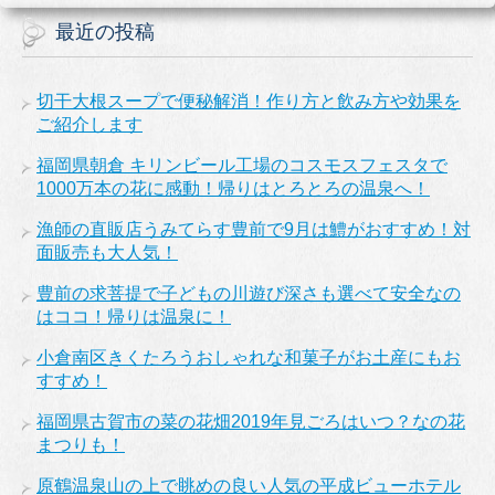
最近の投稿
切干大根スープで便秘解消！作り方と飲み方や効果を
ご紹介します
福岡県朝倉 キリンビール工場のコスモスフェスタで
1000万本の花に感動！帰りはとろとろの温泉へ！
漁師の直販店うみてらす豊前で9月は鱧がおすすめ！対
面販売も大人気！
豊前の求菩提で子どもの川遊び深さも選べて安全なの
はココ！帰りは温泉に！
小倉南区きくたろうおしゃれな和菓子がお土産にもお
すすめ！
福岡県古賀市の菜の花畑2019年見ごろはいつ？なの花
まつりも！
原鶴温泉山の上で眺めの良い人気の平成ビューホテル