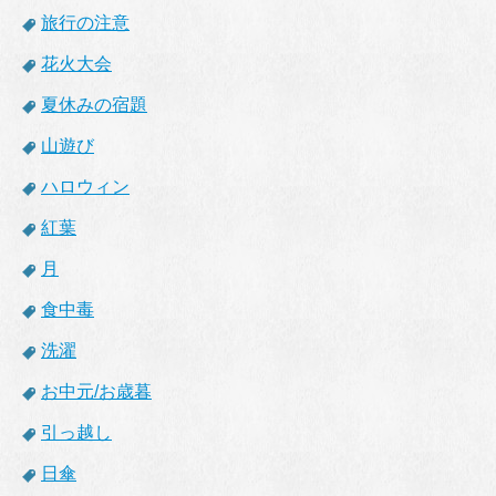
旅行の注意
花火大会
夏休みの宿題
山遊び
ハロウィン
紅葉
月
食中毒
洗濯
お中元/お歳暮
引っ越し
日傘