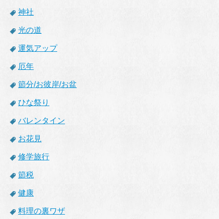
神社
光の道
運気アップ
厄年
節分/お彼岸/お盆
ひな祭り
バレンタイン
お花見
修学旅行
節税
健康
料理の裏ワザ