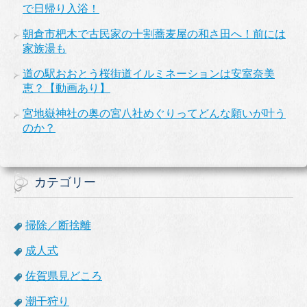
で日帰り入浴！
朝倉市杷木で古民家の十割蕎麦屋の和さ田へ！前には
家族湯も
道の駅おおとう桜街道イルミネーションは安室奈美
恵？【動画あり】
宮地嶽神社の奥の宮八社めぐりってどんな願いが叶う
のか？
カテゴリー
掃除／断捨離
成人式
佐賀県見どころ
潮干狩り