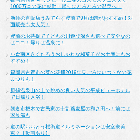
1000万本の花に感動！帰りはとろとろの温泉へ！
漁師の直販店うみてらす豊前で9月は鱧がおすすめ！対
面販売も大人気！
豊前の求菩提で子どもの川遊び深さも選べて安全なの
はココ！帰りは温泉に！
小倉南区きくたろうおしゃれな和菓子がお土産にもお
すすめ！
福岡県古賀市の菜の花畑2019年見ごろはいつ？なの花
まつりも！
原鶴温泉山の上で眺めの良い人気の平成ビューホテル
で日帰り入浴！
朝倉市杷木で古民家の十割蕎麦屋の和さ田へ！前には
家族湯も
道の駅おおとう桜街道イルミネーションは安室奈美
恵？【動画あり】