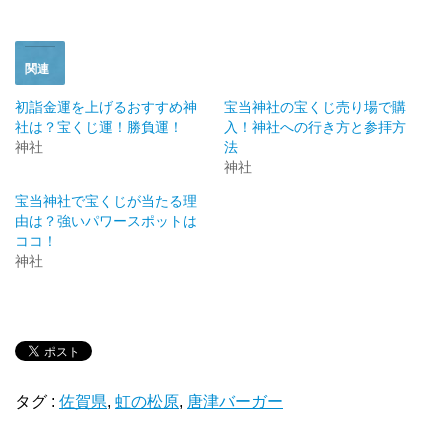
き
し
ま
い
す
ウ
)
ィ
ン
ド
関連
ウ
で
開
初詣金運を上げるおすすめ神
宝当神社の宝くじ売り場で購
き
社は？宝くじ運！勝負運！
入！神社への行き方と参拝方
ま
す
神社
法
)
神社
宝当神社で宝くじが当たる理
由は？強いパワースポットは
ココ！
神社
タグ :
佐賀県
,
虹の松原
,
唐津バーガー