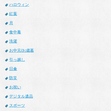
ハロウィン
紅葉
月
食中毒
洗濯
お中元/お歳暮
引っ越し
日傘
防災
お祝い
デジタル遺品
スポーツ