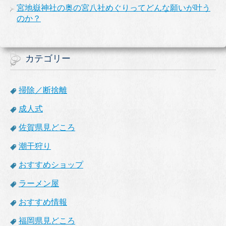
宮地嶽神社の奥の宮八社めぐりってどんな願いが叶う
のか？
カテゴリー
掃除／断捨離
成人式
佐賀県見どころ
潮干狩り
おすすめショップ
ラーメン屋
おすすめ情報
福岡県見どころ