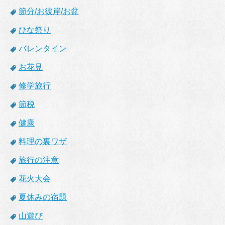
節分/お彼岸/お盆
ひな祭り
バレンタイン
お花見
修学旅行
節税
健康
料理の裏ワザ
旅行の注意
花火大会
夏休みの宿題
山遊び