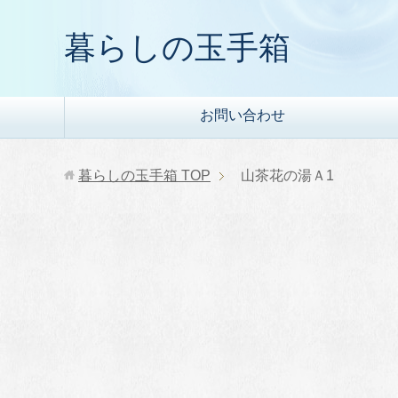
暮らしの玉手箱
お問い合わせ
暮らしの玉手箱
TOP
山茶花の湯Ａ1