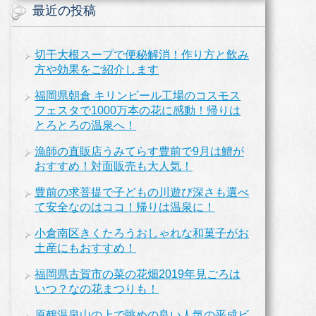
最近の投稿
切干大根スープで便秘解消！作り方と飲み
方や効果をご紹介します
福岡県朝倉 キリンビール工場のコスモス
フェスタで1000万本の花に感動！帰りは
とろとろの温泉へ！
漁師の直販店うみてらす豊前で9月は鱧が
おすすめ！対面販売も大人気！
豊前の求菩提で子どもの川遊び深さも選べ
て安全なのはココ！帰りは温泉に！
小倉南区きくたろうおしゃれな和菓子がお
土産にもおすすめ！
福岡県古賀市の菜の花畑2019年見ごろは
いつ？なの花まつりも！
原鶴温泉山の上で眺めの良い人気の平成ビ