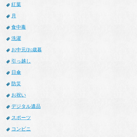
紅葉
月
食中毒
洗濯
お中元/お歳暮
引っ越し
日傘
防災
お祝い
デジタル遺品
スポーツ
コンビニ