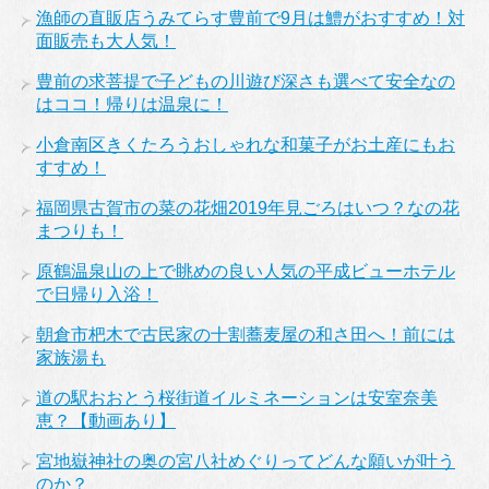
漁師の直販店うみてらす豊前で9月は鱧がおすすめ！対
面販売も大人気！
豊前の求菩提で子どもの川遊び深さも選べて安全なの
はココ！帰りは温泉に！
小倉南区きくたろうおしゃれな和菓子がお土産にもお
すすめ！
福岡県古賀市の菜の花畑2019年見ごろはいつ？なの花
まつりも！
原鶴温泉山の上で眺めの良い人気の平成ビューホテル
で日帰り入浴！
朝倉市杷木で古民家の十割蕎麦屋の和さ田へ！前には
家族湯も
道の駅おおとう桜街道イルミネーションは安室奈美
恵？【動画あり】
宮地嶽神社の奥の宮八社めぐりってどんな願いが叶う
のか？