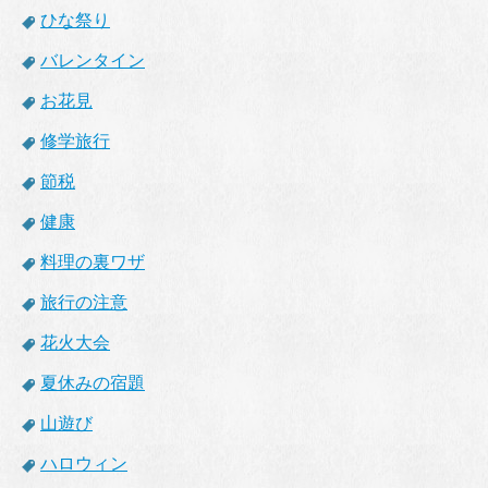
ひな祭り
バレンタイン
お花見
修学旅行
節税
健康
料理の裏ワザ
旅行の注意
花火大会
夏休みの宿題
山遊び
ハロウィン