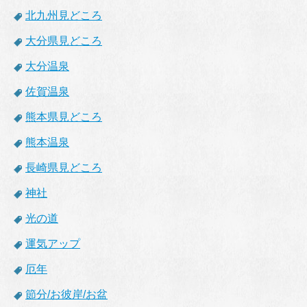
北九州見どころ
大分県見どころ
大分温泉
佐賀温泉
熊本県見どころ
熊本温泉
長崎県見どころ
神社
光の道
運気アップ
厄年
節分/お彼岸/お盆