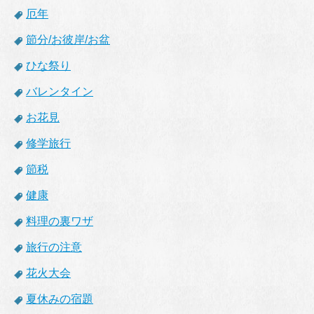
厄年
節分/お彼岸/お盆
ひな祭り
バレンタイン
お花見
修学旅行
節税
健康
料理の裏ワザ
旅行の注意
花火大会
夏休みの宿題