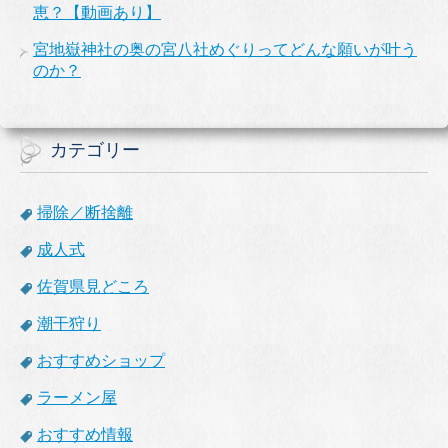
恵？【動画あり】
宮地嶽神社の奥の宮八社めぐりってどんな願いが叶う
のか？
カテゴリー
掃除／断捨離
成人式
佐賀県見どころ
潮干狩り
おすすめショップ
ラーメン屋
おすすめ情報