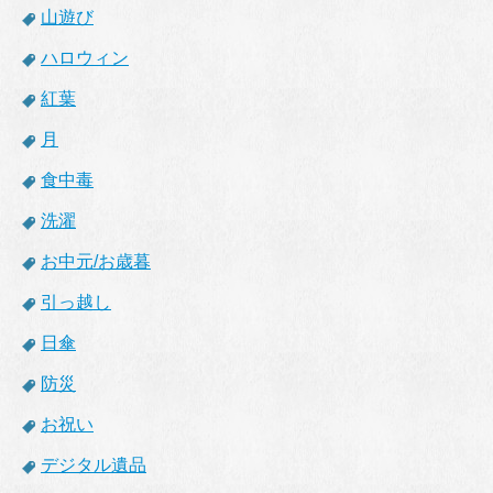
山遊び
ハロウィン
紅葉
月
食中毒
洗濯
お中元/お歳暮
引っ越し
日傘
防災
お祝い
デジタル遺品