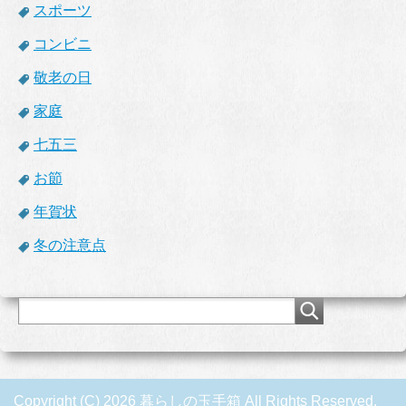
スポーツ
コンビニ
敬老の日
家庭
七五三
お節
年賀状
冬の注意点
Copyright (C) 2026 暮らしの玉手箱
All Rights Reserved.