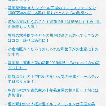
福岡県朝倉 キリンビール工場のコスモスフェスタで
1000万本の花に感動！帰りはとろとろの温泉へ！
漁師の直販店うみてらす豊前で9月は鱧がおすすめ！対
面販売も大人気！
豊前の求菩提で子どもの川遊び深さも選べて安全なの
はココ！帰りは温泉に！
小倉南区きくたろうおしゃれな和菓子がお土産にもお
すすめ！
福岡県古賀市の菜の花畑2019年見ごろはいつ？なの花
まつりも！
原鶴温泉山の上で眺めの良い人気の平成ビューホテル
で日帰り入浴！
朝倉市杷木で古民家の十割蕎麦屋の和さ田へ！前には
家族湯も
道の駅おおとう桜街道イルミネーションは安室奈美