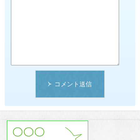
コメント送信