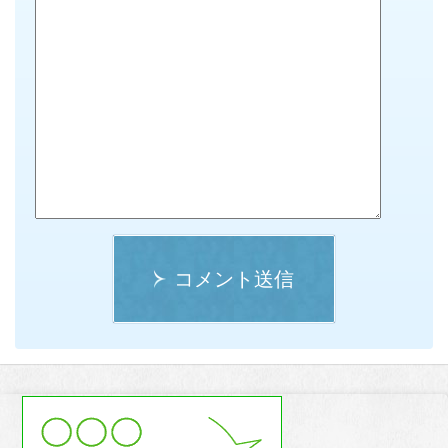
コメント送信